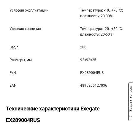
Условия эксплуатации
Температура: -10…+70 °С;
влажность: 20-80%
Условия хранения
Температура: -20…+80 °С;
влажность: 20-60%
Вес, г
280
Размеры, мм
92x92x25
P/N
EX289004RUS
EAN
4895205127036
Задать вопрос
Технические характеристики Exegate
EX289004RUS