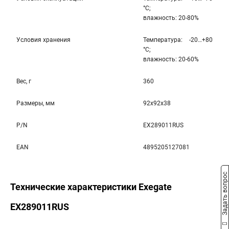
°С;
влажность: 20-80%
Условия хранения
Температура: -20…+80
°С;
влажность: 20-60%
Вес, г
360
Размеры, мм
92x92x38
P/N
EX289011RUS
EAN
4895205127081
Задать вопрос
Технические характеристики Exegate
EX289011RUS