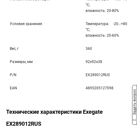
°С;
влажность: 20-80%
Условия хранения
Температура: -20…+80
°С;
влажность: 20-60%
Вес, г
360
Размеры, мм
92x92x38
P/N
EX289012RUS
EAN
4895205127098
Задать вопрос
Технические характеристики Exegate
EX289012RUS