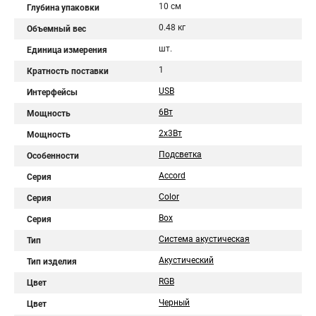
10 см
Глубина упаковки
0.48 кг
Объемный вес
шт.
Единица измерения
1
Кратность поставки
USB
Интерфейсы
6Вт
Мощность
2х3Вт
Мощность
Подсветка
Особенности
Accord
Серия
Color
Серия
Box
Серия
Система акустическая
Тип
Акустический
Тип изделия
RGB
Цвет
Черный
Цвет