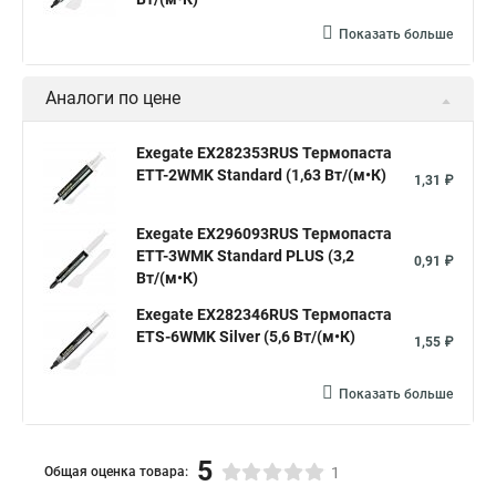
Показать больше
Аналоги по цене
Exegate EX282353RUS Термопаста
ETТ-2WMK Standard (1,63 Вт/(м•К)
1,31 ₽
Exegate EX296093RUS Термопаста
ETТ-3WMK Standard PLUS (3,2
0,91 ₽
Вт/(м•К)
Exegate EX282346RUS Термопаста
ETS-6WMK Silver (5,6 Вт/(м•К)
1,55 ₽
Показать больше
5
Общая оценка товара:
1