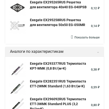
Exegate EX295265RUS Решетка
для вентилятора 40x40 EG-040PSB
0,12 ₽
Exegate EX295258RUS Решетка
для вентилятора 50х50 EG-050MR
0,14 ₽
Показать больше
Аналоги по характеристикам
Exegate EX293377RUS Термопаста
KPT-WMK (0,8 Вт/(м•К)
0,38 ₽
Exegate EX282351RUS Термопаста
ETТ-2WMK Standard (1,63 Вт/(м•К)
0,59 ₽
Exegate EX296092RUS Термопаста
ETТ-3WMK Standard PLUS (3,2
0,80 ₽
Вт/(м•К)