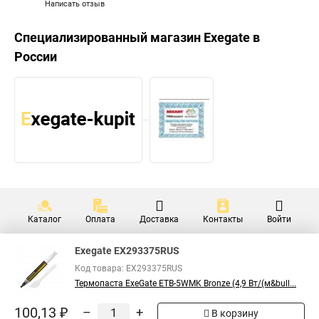
Написать отзыв
Специализированный магазин
Exegate
в
России
Каталог
Оплата
Доставка
Контакты
Войти
Exegate EX293375RUS
Код товара: EX293375RUS
Термопаста ExeGate ETB-5WMK Bronze (4,9 Вт/(м&bull...
100,13 ₽
–
+
В корзину