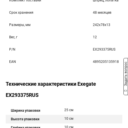
Комплект поставки
шприц, лопатка
Срок хранения
48 месяцев
Размеры, мм
242x78x13
Вес, г
12
P/N
EX293375RUS
EAN
4895205135918
Задать вопрос
Технические характеристики Exegate
EX293375RUS
25 см
Ширина упаковки
10 см
Высота упаковки
10 см
Глубина упаковки