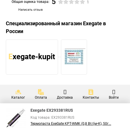
5
Общая оценка товара:
1
Написать отзыв
Специализированный магазин
Exegate
в
России
Каталог
Оплата
Доставка
Контакты
Войти
Exegate EX293381RUS
Код товара: EX293381RUS
Термопаста ExeGate KPT-WMK (0,8 Вт/(м•К), 50г...