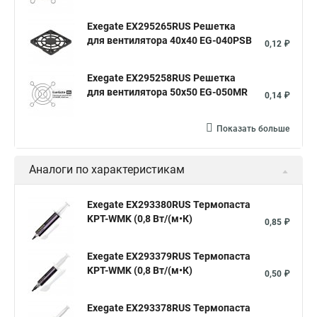
Exegate EX295265RUS Решетка
для вентилятора 40x40 EG-040PSB
0,12 ₽
Exegate EX295258RUS Решетка
для вентилятора 50х50 EG-050MR
0,14 ₽
Показать больше
Аналоги по характеристикам
Exegate EX293380RUS Термопаста
KPT-WMK (0,8 Вт/(м•К)
0,85 ₽
Exegate EX293379RUS Термопаста
KPT-WMK (0,8 Вт/(м•К)
0,50 ₽
Exegate EX293378RUS Термопаста