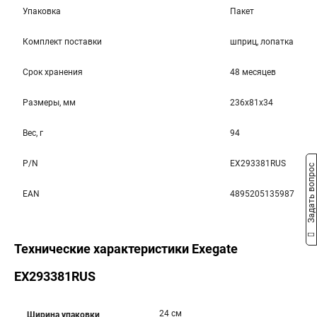
Упаковка
Пакет
Комплект поставки
шприц, лопатка
Срок хранения
48 месяцев
Размеры, мм
236x81x34
Вес, г
94
P/N
EX293381RUS
Задать вопрос
EAN
4895205135987
Технические характеристики Exegate
EX293381RUS
24 см
Ширина упаковки