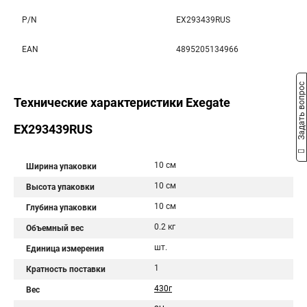
P/N
EX293439RUS
EAN
4895205134966
Задать вопрос
Технические характеристики Exegate
EX293439RUS
10 см
Ширина упаковки
10 см
Высота упаковки
10 см
Глубина упаковки
0.2 кг
Объемный вес
шт.
Единица измерения
1
Кратность поставки
430г
Вес