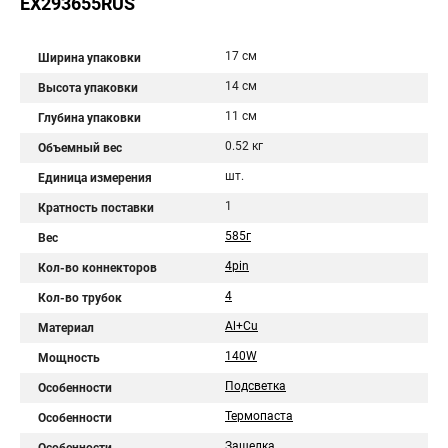
EX293655RUS
17 см
Ширина упаковки
14 см
Высота упаковки
11 см
Глубина упаковки
0.52 кг
Объемный вес
шт.
Единица измерения
1
Кратность поставки
585г
Вес
4pin
Кол-во коннекторов
4
Кол-во трубок
Al+Cu
Материал
140W
Мощность
Подсветка
Особенности
Термопаста
Особенности
Защелка