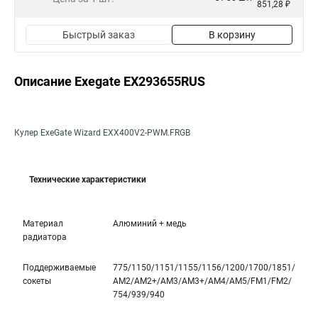
851,28 ₽
Быстрый заказ
В корзину
Описание Exegate EX293655RUS
Кулер ExeGate Wizard EXX400V2-PWM.FRGB
Технические характеристики
Материал
Алюминий + медь
радиатора
Поддерживаемые
775/1150/1151/1155/1156/1200/1700/1851­/
сокеты
AM2/AM2+/AM3/AM3+/AM4/AM5/FM1/FM2/
754/939/940