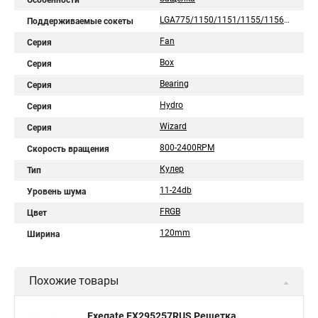
Особенности
LGA775/1150/1151/1155/1156/1200/1700/1851/AM2/AM2+/AM3/AM3+/AM4/AM5/FM1/FM2/754/939/940
Поддерживаемые сокеты
Fan
Серия
Box
Серия
Bearing
Серия
Hydro
Серия
Wizard
Серия
800-2400RPM
Скорость вращения
Кулер
Тип
11-24db
Уровень шума
FRGB
Цвет
120mm
Ширина
Похожие товары
Exegate EX295257RUS Решетка