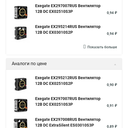
Exegate EX297007RUS Вентилятор
12В DC EX02510S3P
0,94 ₽
Exegate EX295214RUS Вентилятор
12В DC EX03010S2P
0,94 ₽
Показать больше
Аналоги по цене
Exegate EX295212RUS Вентилятор
12В DC EX02510S2P
0,90 ₽
Exegate EX297007RUS Вентилятор
12В DC EX02510S3P
0,91 ₽
Exegate EX297008RUS Вентилятор
12В DC ExtraSilent ES03010S3P
0,89 ₽