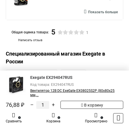
Показать больше
5
Общая оценка товара:
1
Написать отзыв
Специализированный магазин
Exegate
в
России
Exegate EX294047RUS
Код товара: EX294047RUS
Вентилятор 12В DC ExeGate EX08025S2P (80x80x25
мм,...
76,88 ₽
–
+
В корзину
0
0
1
Сравнить
Корзина
Просмотрено
Каталог
Оплата
Доставка
Контакты
Войти