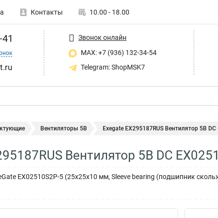
а
Контакты
10.00 - 18.00
-41
Звонок онлайн
MAX: +7 (936) 132-34-54
онок
t.ru
Telegram: ShopMSK7
ктующие
Вентиляторы 5В
Exegate EX295187RUS Вентилятор 5В DC
295187RUS Вентилятор 5В DC EX025
Gate EX02510S2P-5 (25x25x10 мм, Sleeve bearing (подшипник сколь