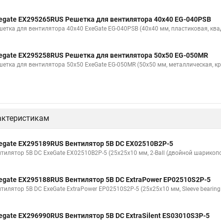
egate EX295265RUS Решетка для вентилятора 40x40 EG-040PSB
шетка для вентилятора 40x40 ExeGate EG-040PSB (40x40 мм, пластиковая, ква
egate EX295258RUS Решетка для вентилятора 50х50 EG-050MR
шетка для вентилятора 50х50 ExeGate EG-050MR (50x50 мм, металлическая, кр
актеристикам
egate EX295189RUS Вентилятор 5В DC EX02510B2P-5
нтилятор 5В DC ExeGate EX02510B2P-5 (25x25x10 мм, 2-Ball (двойной шарикоп
egate EX295188RUS Вентилятор 5В DC ExtraPower EP02510S2P-5
нтилятор 5В DC ExeGate ExtraPower EP02510S2P-5 (25x25x10 мм, Sleeve bearin
egate EX296990RUS Вентилятор 5В DC ExtraSilent ES03010S3P-5