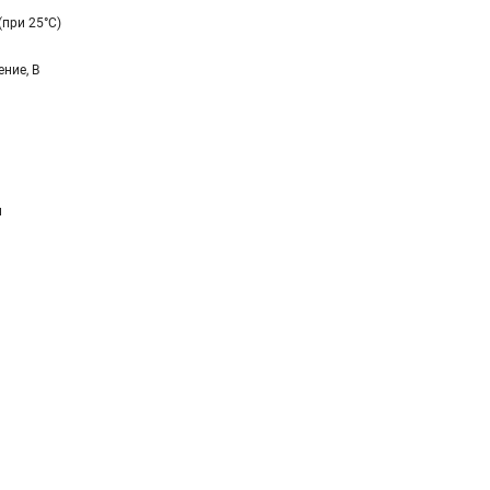
(при 25°C)
ние, В
и