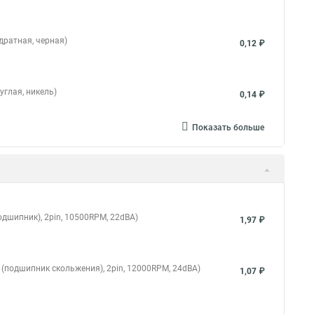
дратная, черная)
0,12 ₽
углая, никель)
0,14 ₽
Показать больше
одшипник), 2pin, 10500RPM, 22dBA)
1,97 ₽
g (подшипник скольжения), 2pin, 12000RPM, 24dBA)
1,07 ₽