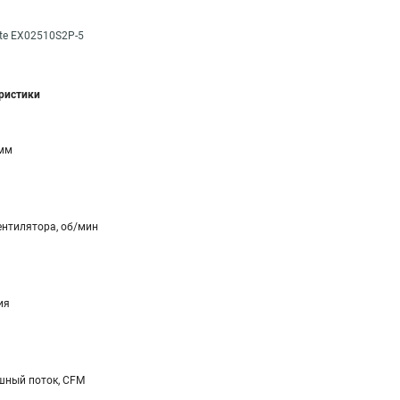
te EX02510S2P-5
еристики
 мм
ентилятора, об/мин
ия
ный поток, CFM