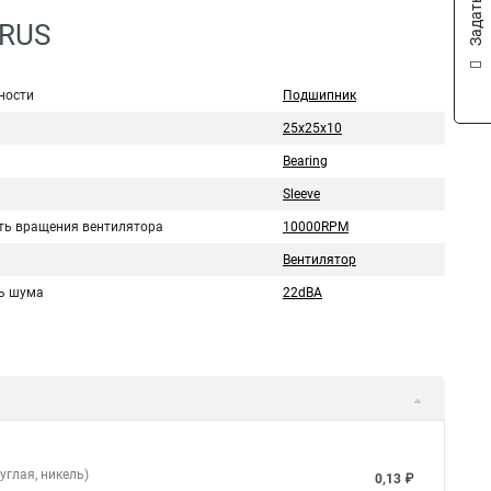
7RUS
ности
Подшипник
25x25x10
Bearing
Sleeve
ть вращения вентилятора
10000RPM
Вентилятор
ь шума
22dBA
углая, никель)
0,13 ₽