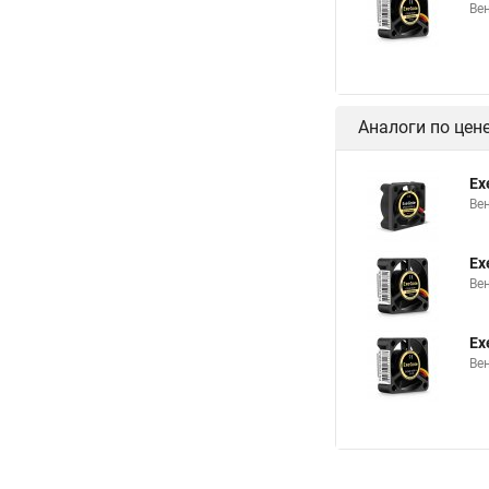
Вен
Аналоги по цен
Ex
Ве
Ex
Вен
Ex
Ве