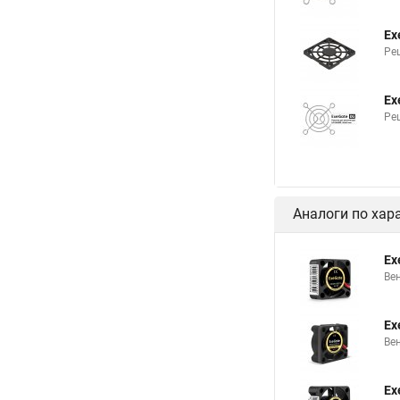
Ex
Ре
Ex
Ре
Аналоги по хар
Ex
Ве
Ex
Ве
Ex