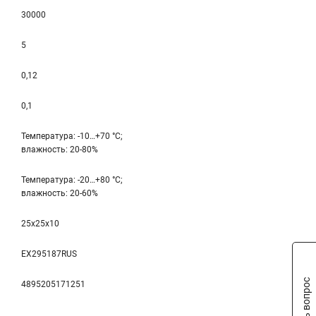
30000
5
0,12
0,1
Температура: -10…+70 °С;
влажность: 20-80%
Температура: -20…+80 °С;
влажность: 20-60%
25x25x10
EX295187RUS
Задать вопрос
4895205171251