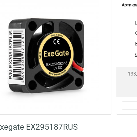
Артику
133
Exegate EX295187RUS