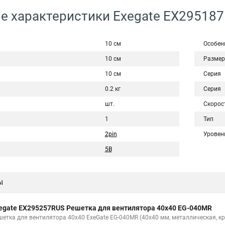
е характеристики Exegate EX29518
10 см
Особен
10 см
Размер
10 см
Серия
0.2 кг
Серия
шт.
Скорос
1
Тип
2pin
Уровен
5В
ы
egate EX295257RUS Решетка для вентилятора 40x40 EG-040MR
шетка для вентилятора 40x40 ExeGate EG-040MR (40x40 мм, металлическая, кр