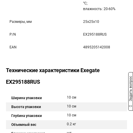
°С;
влажность: 20-60%
Размеры, мм
25x25x10
P/N
EX295188RUS
EAN
4895205142008
Технические характеристики Exegate
Задать вопрос
EX295188RUS
10 см
Ширина упаковки
10 см
Высота упаковки
10 см
Глубина упаковки
0.2 кг
Объемный вес