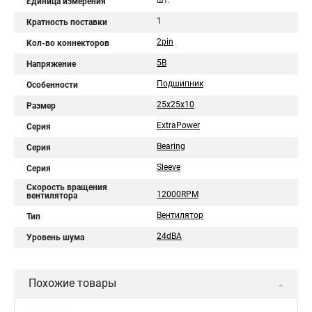
шт.
Единица измерения
1
Кратность поставки
2pin
Кол-во коннекторов
5В
Напряжение
Подшипник
Особенности
25x25x10
Размер
ExtraPower
Серия
Bearing
Серия
Sleeve
Серия
Скорость вращения
12000RPM
вентилятора
Вентилятор
Тип
24dBA
Уровень шума
Похожие товары