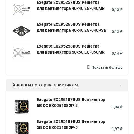
Exegate EX295257RUS Решетка
для вентилятора 40x40 EG-040MR
0,13 ₽
Exegate EX295265RUS Решетка
для вентилятора 40x40 EG-040PSB
0,12 ₽
Exegate EX295258RUS Решетка
для вентилятора 50х50 EG-050MR
0,14 ₽
Показать больше
Аналоги по характеристикам
Exegate EX295187RUS Вентилятор
5В DC EX02510S2P-5
1,04 ₽
Exegate EX295189RUS Вентилятор
5В DC EX02510B2P-5
1,97 ₽