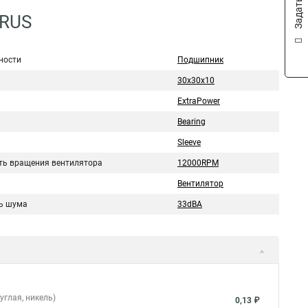
1RUS
ности
Подшипник
30x30x10
ExtraPower
Bearing
Sleeve
ть вращения вентилятора
12000RPM
Вентилятор
ь шума
33dBA
углая, никель)
0,13 ₽