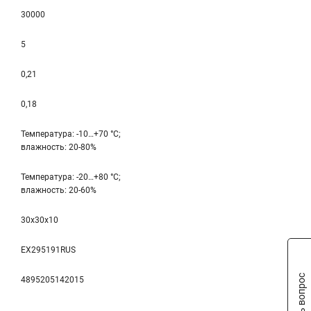
30000
5
0,21
0,18
Температура: -10…+70 °С;
влажность: 20-80%
Температура: -20…+80 °С;
влажность: 20-60%
30x30x10
EX295191RUS
Задать вопрос
4895205142015