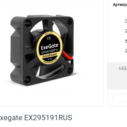
Артику
123
Exegate EX295191RUS