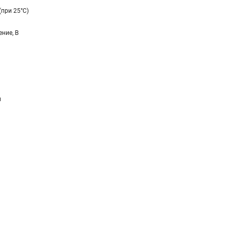
(при 25°C)
ние, В
и