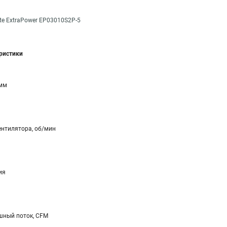
te ExtraPower EP03010S2P-5
еристики
 мм
ентилятора, об/мин
ия
ный поток, CFM