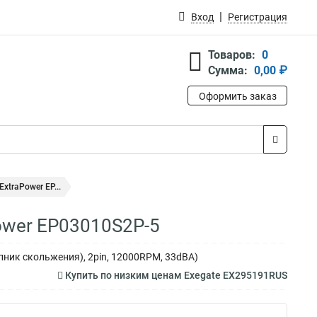
Вход
Регистрация
Товаров:
0
Сумма:
0,00 ₽
Оформить заказ
xtraPower EP...
ower EP03010S2P-5
пник скольжения), 2pin, 12000RPM, 33dBA)
Купить по низким ценам Exegate EX295191RUS