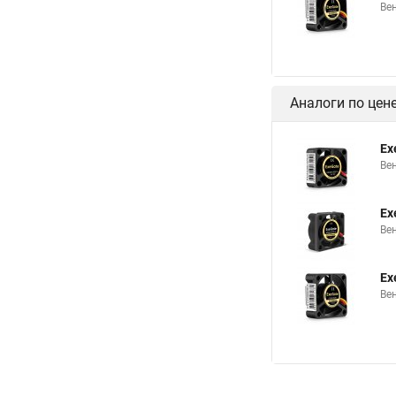
Вен
Аналоги по цен
Ex
Ве
Ex
Ве
Ex
Вен