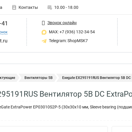
а
Контакты
10.00 - 18.00
-41
Звонок онлайн
MAX: +7 (936) 132-34-54
онок
t.ru
Telegram: ShopMSK7
ктующие
Вентиляторы 5В
Exegate EX295191RUS Вентилятор 5В DC E
295191RUS Вентилятор 5В DC ExtraP
Gate ExtraPower EP03010S2P-5 (30x30x10 мм, Sleeve bearing (подши