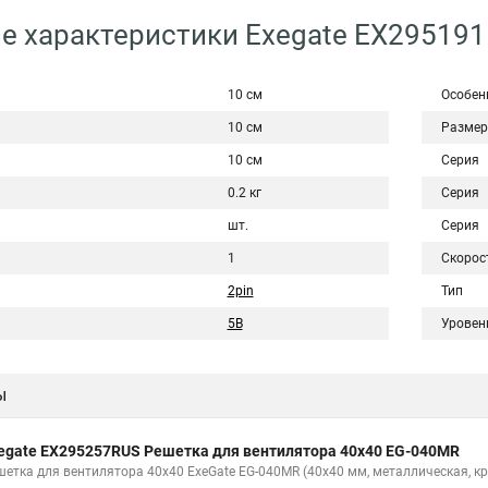
е характеристики Exegate EX29519
10 см
Особен
10 см
Размер
10 см
Серия
0.2 кг
Серия
шт.
Серия
1
Скорос
2pin
Тип
5В
Уровен
ы
egate EX295257RUS Решетка для вентилятора 40x40 EG-040MR
шетка для вентилятора 40x40 ExeGate EG-040MR (40x40 мм, металлическая, кр