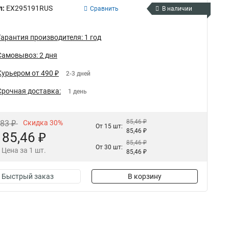
л:
EX295191RUS
Сравнить
В наличии
Гарантия производителя: 1 год
Самовывоз: 2 дня
Курьером от 490 ₽
2-3 дней
Срочная доставка:
1 день
85,46 ₽
,83 ₽
Скидка 30%
От 15 шт:
85,46 ₽
85,46 ₽
85,46 ₽
От 30 шт:
Цена за 1 шт.
85,46 ₽
Быстрый заказ
В корзину