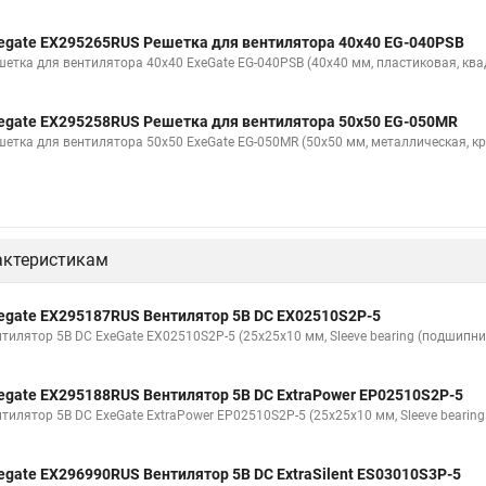
egate EX295265RUS Решетка для вентилятора 40x40 EG-040PSB
шетка для вентилятора 40x40 ExeGate EG-040PSB (40x40 мм, пластиковая, ква
egate EX295258RUS Решетка для вентилятора 50х50 EG-050MR
шетка для вентилятора 50х50 ExeGate EG-050MR (50x50 мм, металлическая, кр
актеристикам
egate EX295187RUS Вентилятор 5В DC EX02510S2P-5
нтилятор 5В DC ExeGate EX02510S2P-5 (25x25x10 мм, Sleeve bearing (подшипни
egate EX295188RUS Вентилятор 5В DC ExtraPower EP02510S2P-5
нтилятор 5В DC ExeGate ExtraPower EP02510S2P-5 (25x25x10 мм, Sleeve bearin
egate EX296990RUS Вентилятор 5В DC ExtraSilent ES03010S3P-5