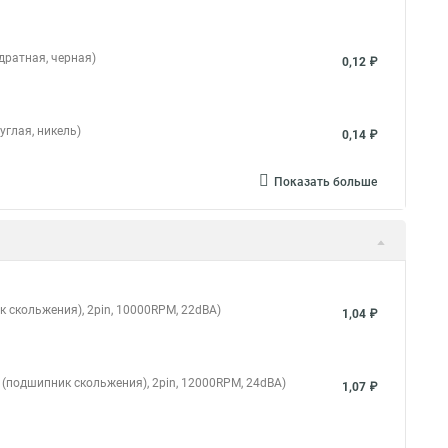
дратная, черная)
0,12 ₽
углая, никель)
0,14 ₽
Показать больше
к скольжения), 2pin, 10000RPM, 22dBA)
1,04 ₽
g (подшипник скольжения), 2pin, 12000RPM, 24dBA)
1,07 ₽