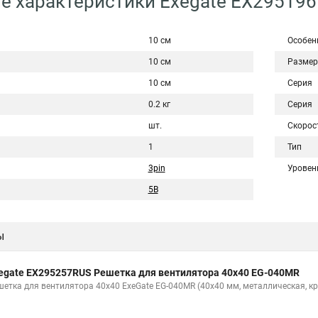
е характеристики Exegate EX29519
10 см
Особен
10 см
Размер
10 см
Серия
0.2 кг
Серия
шт.
Скорос
1
Тип
3pin
Уровен
5В
ы
egate EX295257RUS Решетка для вентилятора 40x40 EG-040MR
шетка для вентилятора 40x40 ExeGate EG-040MR (40x40 мм, металлическая, кр