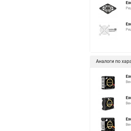
Ex
Ре
Ex
Ре
Аналоги по хар
Ex
Ве
Ex
Ве
Ex
Вен