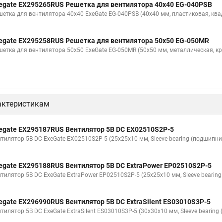
egate EX295265RUS Решетка для вентилятора 40x40 EG-040PSB
шетка для вентилятора 40x40 ExeGate EG-040PSB (40x40 мм, пластиковая, ква
egate EX295258RUS Решетка для вентилятора 50х50 EG-050MR
шетка для вентилятора 50х50 ExeGate EG-050MR (50x50 мм, металлическая, кр
актеристикам
egate EX295187RUS Вентилятор 5В DC EX02510S2P-5
нтилятор 5В DC ExeGate EX02510S2P-5 (25x25x10 мм, Sleeve bearing (подшипни
egate EX295188RUS Вентилятор 5В DC ExtraPower EP02510S2P-5
нтилятор 5В DC ExeGate ExtraPower EP02510S2P-5 (25x25x10 мм, Sleeve bearin
egate EX296990RUS Вентилятор 5В DC ExtraSilent ES03010S3P-5
тилятор 5В DC ExeGate ExtraSilent ES03010S3P-5 (30x30x10 мм, Sleeve bearin