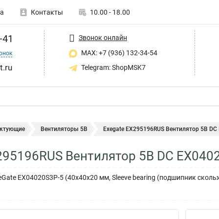
а
Контакты
10.00 - 18.00
-41
Звонок онлайн
MAX: +7 (936) 132-34-54
онок
t.ru
Telegram: ShopMSK7
ктующие
Вентиляторы 5В
Exegate EX295196RUS Вентилятор 5В DC
295196RUS Вентилятор 5В DC EX040
Gate EX04020S3P-5 (40x40x20 мм, Sleeve bearing (подшипник скольж