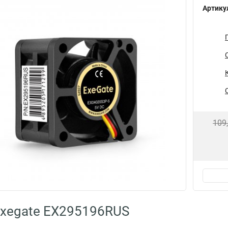
Артику
109
Exegate EX295196RUS