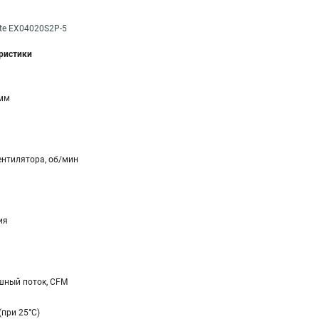
ate EX04020S2P-5
еристики
 мм
ентилятора, об/мин
ия
ный поток, CFM
(при 25°C)