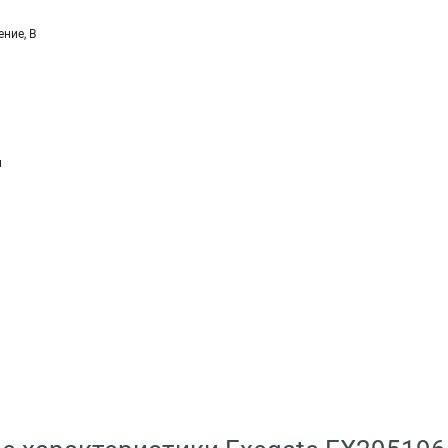
ние, В
и