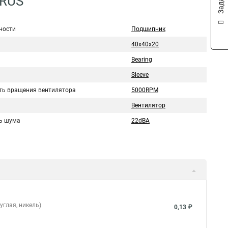
6RUS
ности
Подшипник
40x40x20
Bearing
Sleeve
ть вращения вентилятора
5000RPM
Вентилятор
ь шума
22dBA
углая, никель)
0,13 ₽