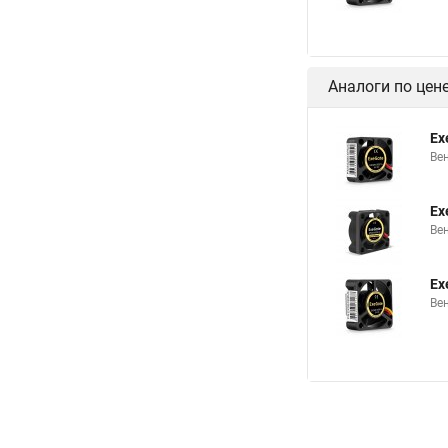
Аналоги по цен
Ex
Ве
Ex
Ве
Ex
Ве