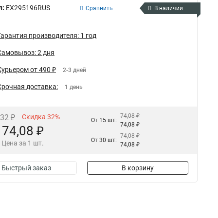
л:
EX295196RUS
Сравнить
В наличии
Гарантия производителя: 1 год
Самовывоз: 2 дня
Курьером от 490 ₽
2-3 дней
Срочная доставка:
1 день
74,08 ₽
,32 ₽
Скидка 32%
От 15 шт:
74,08 ₽
74,08 ₽
74,08 ₽
От 30 шт:
Цена за 1 шт.
74,08 ₽
Быстрый заказ
В корзину