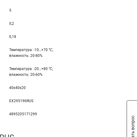
5
0,2
0,18
Температура: -10…+70 °С;
влажность: 20-80%
Температура: -20…+80 °С;
влажность: 20-60%
40x40x20
EX295196RUS
4895205171299
Задать вопрос