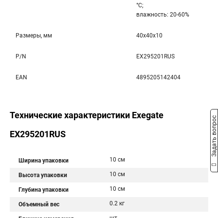
°С;
влажность: 20-60%
Размеры, мм
40x40x10
P/N
EX295201RUS
EAN
4895205142404
Технические характеристики Exegate
Задать вопрос
EX295201RUS
10 см
Ширина упаковки
10 см
Высота упаковки
10 см
Глубина упаковки
0.2 кг
Объемный вес