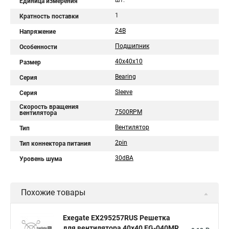
шт.
Единица измерения
1
Кратность поставки
24В
Напряжение
Подшипник
Особенности
40x40x10
Размер
Bearing
Серия
Sleeve
Серия
Скорость вращения
7500RPM
вентилятора
Вентилятор
Тип
2pin
Тип коннектора питания
30dBA
Уровень шума
Похожие товары
Exegate EX295257RUS Решетка
для вентилятора 40x40 EG-040MR