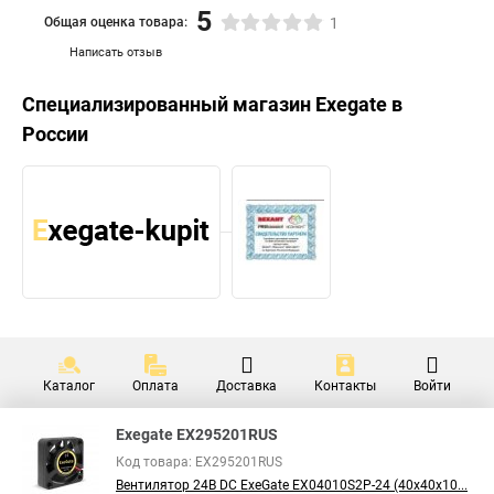
5
Общая оценка товара:
1
Написать отзыв
Специализированный магазин
Exegate
в
России
Каталог
Оплата
Доставка
Контакты
Войти
Exegate EX295201RUS
Код товара: EX295201RUS
Вентилятор 24В DC ExeGate EX04010S2P-24 (40x40x10...