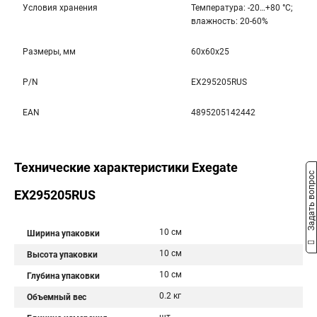
Условия хранения
Температура: -20…+80 °С;
влажность: 20-60%
Размеры, мм
60x60x25
P/N
EX295205RUS
EAN
4895205142442
Технические характеристики Exegate
Задать вопрос
EX295205RUS
10 см
Ширина упаковки
10 см
Высота упаковки
10 см
Глубина упаковки
0.2 кг
Объемный вес