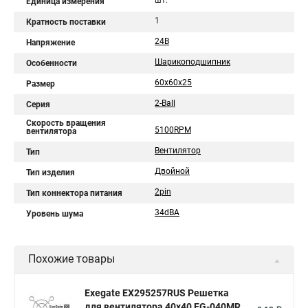
шт.
Единица измерения
1
Кратность поставки
24В
Напряжение
Шарикоподшипник
Особенности
60x60x25
Размер
2-Ball
Серия
Скорость вращения
5100RPM
вентилятора
Вентилятор
Тип
Двойной
Тип изделия
2pin
Тип коннектора питания
34dBA
Уровень шума
Похожие товары
Exegate EX295257RUS Решетка
для вентилятора 40x40 EG-040MR