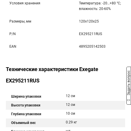
Условия хранения
Температура: -20…+80 °С;
влажность: 20-60%
Размеры, мм
120x120x25
P/N
EX295211RUS
EAN
4895205142503
Технические характеристики Exegate
Задать вопрос
EX295211RUS
12 см
Ширина упаковки
12 см
Высота упаковки
10 см
Глубина упаковки
0.29 кг
Объемный вес