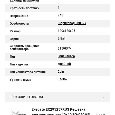
шт.
Единица измерения
1
Кратность поставки
24В
Напряжение
Шарикоподшипник
Особенности
120x120x25
Размер
2-Ball
Серия
Скорость вращения
2150RPM
вентилятора
Вентилятор
Тип
Двойной
Тип изделия
2pin
Тип коннектора питания
34dBA
Уровень шума
Похожие товары
Exegate EX295257RUS Решетка
для вентилятора 40x40 EG-040MR