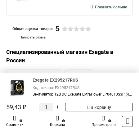
Показать больше
5
Общая оценка товара:
1
Написать отзыв
Специализированный магазин
Exegate
в
России
Exegate EX295217RUS
Код товара: EX295217RUS
Вентилятор 12В DC ExeGate ExtraPower EP04010S3P (4...
59,43 ₽
–
+
В корзину
0
0
1
Сравнить
Корзина
Просмотрено
Каталог
Оплата
Доставка
Контакты
Войти