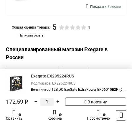
Показать больше
5
Общая оценка товара:
1
Написать отзыв
Специализированный магазин
Exegate
в
России
Exegate EX295224RUS
Код товара: EX295224RUS
Вентилятор 12В DC ExeGate ExtraPower EP06010B2P (6...
172,59 ₽
–
+
В корзину
0
0
1
Сравнить
Корзина
Просмотрено
Каталог
Оплата
Доставка
Контакты
Войти