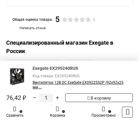
5
Общая оценка товара:
1
Написать отзыв
Специализированный магазин
Exegate
в
России
Exegate EX295240RUS
Код товара: EX295240RUS
Вентилятор 12В DC ExeGate EX09225S2P (92x92x25
мм,...
76,42 ₽
–
+
В корзину
0
0
1
Сравнить
Корзина
Просмотрено
Каталог
Оплата
Доставка
Контакты
Войти