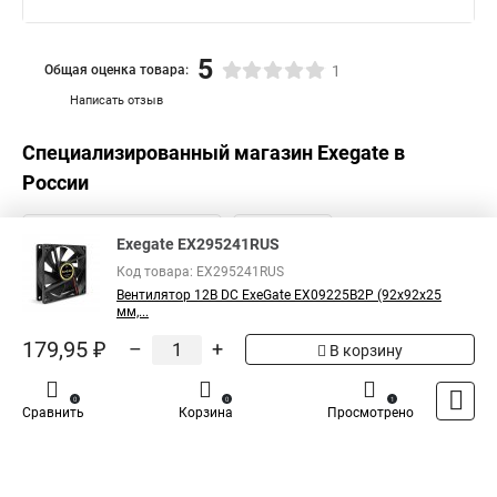
5
Общая оценка товара:
1
Написать отзыв
Специализированный магазин
Exegate
в
России
Exegate EX295241RUS
Код товара: EX295241RUS
Вентилятор 12В DC ExeGate EX09225B2P (92x92x25
мм,...
179,95 ₽
–
+
В корзину
0
0
1
Сравнить
Корзина
Просмотрено
Каталог
Оплата
Доставка
Контакты
Войти