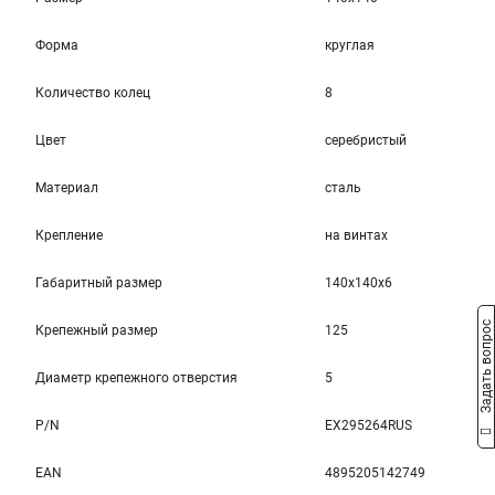
Форма
круглая
Количество колец
8
Цвет
серебристый
Материал
сталь
Крепление
на винтах
Габаритный размер
140x140x6
Задать вопрос
Крепежный размер
125
Диаметр крепежного отверстия
5
P/N
EX295264RUS
EAN
4895205142749