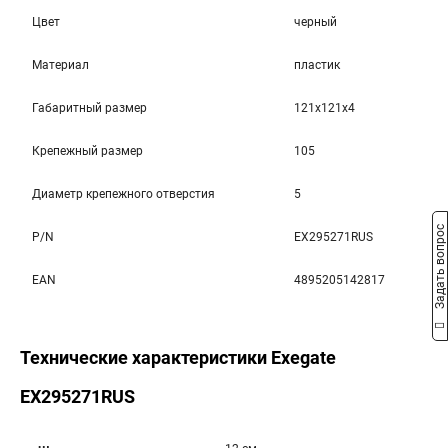
Цвет
черный
Материал
пластик
Габаритный размер
121x121x4
Крепежный размер
105
Диаметр крепежного отверстия
5
Задать вопрос
P/N
EX295271RUS
EAN
4895205142817
Технические характеристики Exegate
EX295271RUS