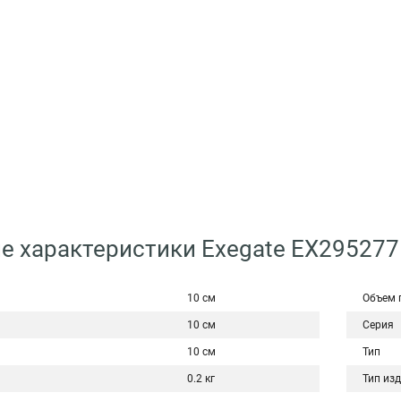
е характеристики Exegate EX29527
10 см
Объем 
10 см
Серия
10 см
Тип
0.2 кг
Тип из