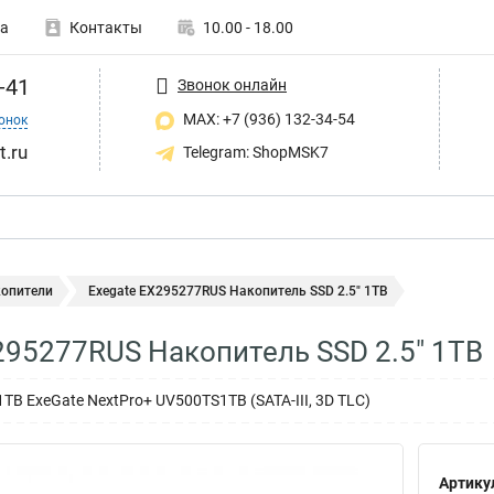
а
Контакты
10.00 - 18.00
-41
Звонок онлайн
MAX: +7 (936) 132-34-54
онок
t.ru
Telegram: ShopMSK7
копители
Exegate EX295277RUS Накопитель SSD 2.5" 1TB
295277RUS Накопитель SSD 2.5" 1TB
1TB ExeGate NextPro+ UV500TS1TB (SATA-III, 3D TLC)
Артику