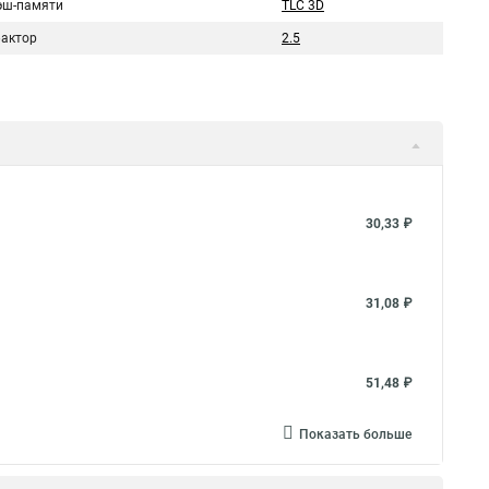
эш-памяти
TLC 3D
актор
2.5
30,33 ₽
31,08 ₽
51,48 ₽
Показать больше