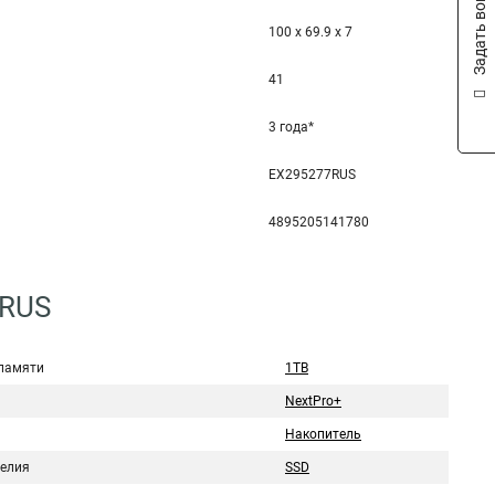
Задать вопрос
100 x 69.9 x 7
41
3 года*
EX295277RUS
4895205141780
7RUS
памяти
1TB
NextPro+
Накопитель
делия
SSD