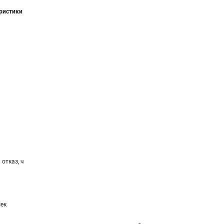
еристики
отказ, ч
сек