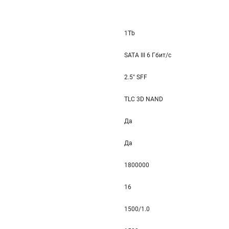
1Tb
SATA III 6 Гбит/c
2.5" SFF
TLC 3D NAND
Да
Да
1800000
16
1500/1.0