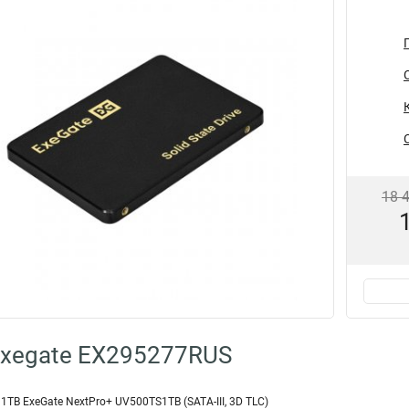
18 
Exegate EX295277RUS
1TB ExeGate NextPro+ UV500TS1TB (SATA-III, 3D TLC)