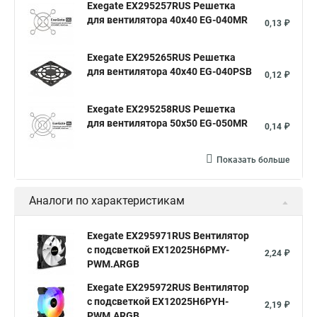
Exegate EX295257RUS Решетка
для вентилятора 40x40 EG-040MR
0,13 ₽
Exegate EX295265RUS Решетка
для вентилятора 40x40 EG-040PSB
0,12 ₽
Exegate EX295258RUS Решетка
для вентилятора 50х50 EG-050MR
0,14 ₽
Показать больше
Аналоги по характеристикам
Exegate EX295971RUS Вентилятор
с подсветкой EX12025H6PMY-
2,24 ₽
PWM.ARGB
Exegate EX295972RUS Вентилятор
с подсветкой EX12025H6PYH-
2,19 ₽
PWM.ARGB