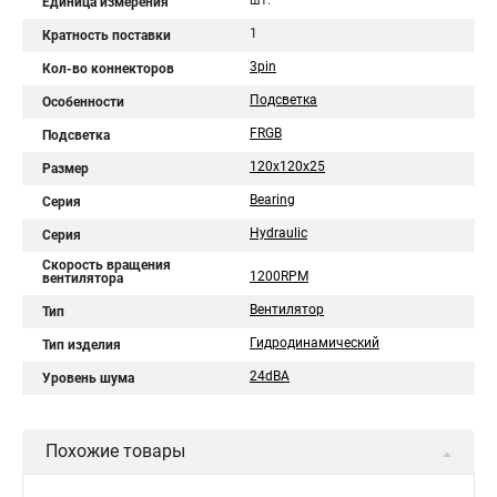
шт.
Единица измерения
1
Кратность поставки
3pin
Кол-во коннекторов
Подсветка
Особенности
FRGB
Подсветка
120x120x25
Размер
Bearing
Серия
Hydraulic
Серия
Скорость вращения
1200RPM
вентилятора
Вентилятор
Тип
Гидродинамический
Тип изделия
24dBA
Уровень шума
Похожие товары