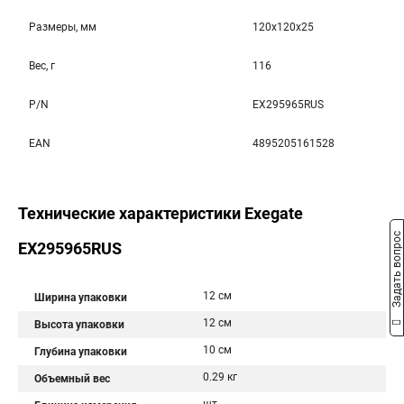
Размеры, мм
120x120x25
Вес, г
116
P/N
EX295965RUS
EAN
4895205161528
Технические характеристики Exegate
Задать вопрос
EX295965RUS
12 см
Ширина упаковки
12 см
Высота упаковки
10 см
Глубина упаковки
0.29 кг
Объемный вес