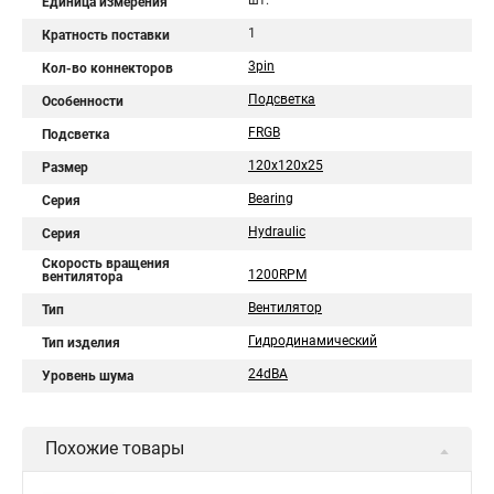
шт.
Единица измерения
1
Кратность поставки
3pin
Кол-во коннекторов
Подсветка
Особенности
FRGB
Подсветка
120x120x25
Размер
Bearing
Серия
Hydraulic
Серия
Скорость вращения
1200RPM
вентилятора
Вентилятор
Тип
Гидродинамический
Тип изделия
24dBA
Уровень шума
Похожие товары