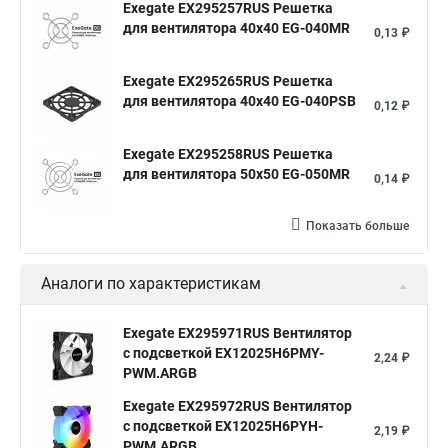
Exegate EX295257RUS Решетка
для вентилятора 40x40 EG-040MR
0,13 ₽
Exegate EX295265RUS Решетка
для вентилятора 40x40 EG-040PSB
0,12 ₽
Exegate EX295258RUS Решетка
для вентилятора 50х50 EG-050MR
0,14 ₽
Показать больше
Аналоги по характеристикам
Exegate EX295971RUS Вентилятор
с подсветкой EX12025H6PMY-
2,24 ₽
PWM.ARGB
Exegate EX295972RUS Вентилятор
с подсветкой EX12025H6PYH-
2,19 ₽
PWM.ARGB