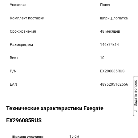
Упаковка
Пакет
Комплект поставки
шприц, лопатка
Срок хранения
48 месяцев
Размеры, мм
146x74x14
Вес, г
10
P/N
EX296085RUS
Задать вопрос
EAN
4895205162556
Технические характеристики Exegate
EX296085RUS
15 см
Ширина упаковки