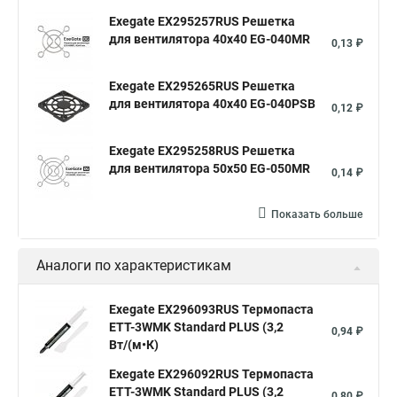
Exegate EX295257RUS Решетка
для вентилятора 40x40 EG-040MR
0,13 ₽
Exegate EX295265RUS Решетка
для вентилятора 40x40 EG-040PSB
0,12 ₽
Exegate EX295258RUS Решетка
для вентилятора 50х50 EG-050MR
0,14 ₽
Показать больше
Аналоги по характеристикам
Exegate EX296093RUS Термопаста
ETТ-3WMK Standard PLUS (3,2
0,94 ₽
Вт/(м•К)
Exegate EX296092RUS Термопаста
ETТ-3WMK Standard PLUS (3,2
0,80 ₽