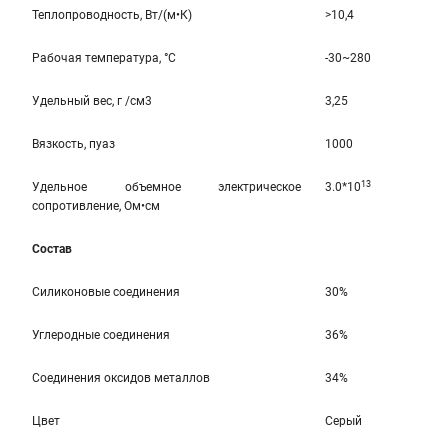
Теплопроводность, Вт/(м•К)
>10,4
Рабочая температура, °C
-30~280
Удельный вес, г /см3
3,25
Вязкость, пуаз
1000
13
Удельное объемное электрическое
3.0*10
сопротивление, Ом•см
Состав
Силиконовые соединения
30%
Углеродные соединения
36%
Соединения оксидов металлов
34%
Цвет
Серый