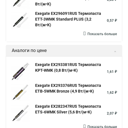
Вт/(м•К)
Exegate EX296091RUS Термопаста
ETТ-3WMK Standard PLUS (3,2
0,57 ₽
Вт/(м•К)
Показать больше
Аналоги по цене
Exegate EX293381RUS Термопаста
KPT-WMK (0,8 Вт/(м•К)
1,61 ₽
Exegate EX293376RUS Термопаста
ETB-5WMK Bronze (4,9 Вт/(м•К)
1,62 ₽
Exegate EX282347RUS Термопаста
ETS-6WMK Silver (5,6 Вт/(м•К)
2,07 ₽
Показать больше