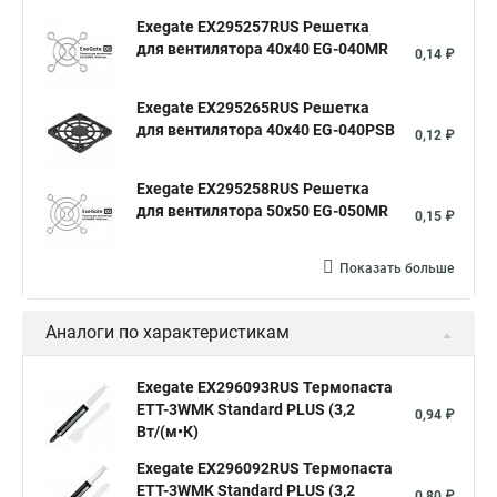
Exegate EX295257RUS Решетка
для вентилятора 40x40 EG-040MR
0,14 ₽
Exegate EX295265RUS Решетка
для вентилятора 40x40 EG-040PSB
0,12 ₽
Exegate EX295258RUS Решетка
для вентилятора 50х50 EG-050MR
0,15 ₽
Показать больше
Аналоги по характеристикам
Exegate EX296093RUS Термопаста
ETТ-3WMK Standard PLUS (3,2
0,94 ₽
Вт/(м•К)
Exegate EX296092RUS Термопаста
ETТ-3WMK Standard PLUS (3,2
0,80 ₽