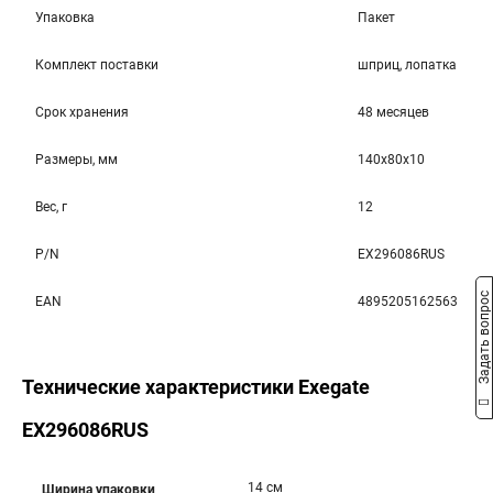
Упаковка
Пакет
Комплект поставки
шприц, лопатка
Срок хранения
48 месяцев
Размеры, мм
140x80x10
Вес, г
12
P/N
EX296086RUS
Задать вопрос
EAN
4895205162563
Технические характеристики Exegate
EX296086RUS
14 см
Ширина упаковки