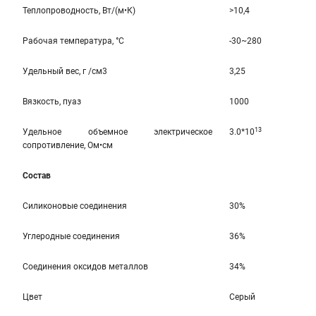
Теплопроводность, Вт/(м•К)
>10,4
Рабочая температура, °C
-30~280
Удельный вес, г /см3
3,25
Вязкость, пуаз
1000
13
Удельное объемное электрическое
3.0*10
сопротивление, Ом•см
Состав
Силиконовые соединения
30%
Углеродные соединения
36%
Соединения оксидов металлов
34%
Цвет
Серый