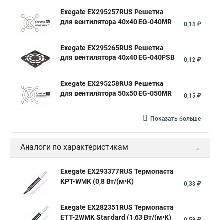
Exegate EX295257RUS Решетка
для вентилятора 40x40 EG-040MR
0,14 ₽
Exegate EX295265RUS Решетка
для вентилятора 40x40 EG-040PSB
0,12 ₽
Exegate EX295258RUS Решетка
для вентилятора 50х50 EG-050MR
0,15 ₽
Показать больше
Аналоги по характеристикам
Exegate EX293377RUS Термопаста
KPT-WMK (0,8 Вт/(м•К)
0,38 ₽
Exegate EX282351RUS Термопаста
ETТ-2WMK Standard (1,63 Вт/(м•К)
0,59 ₽