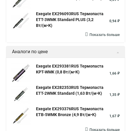
Exegate EX296093RUS Термопаста
ETТ-3WMK Standard PLUS (3,2
0,94 ₽
Вт/(м•К)
Показать больше
Аналоги по цене
Exegate EX293381RUS Термопаста
KPT-WMK (0,8 Вт/(м•К)
1,66 ₽
Exegate EX282353RUS Термопаста
ETТ-2WMK Standard (1,63 Вт/(м•К)
1,35 ₽
Exegate EX293376RUS Термопаста
ETB-5WMK Bronze (4,9 Вт/(м•К)
1,67 ₽
Показать больше