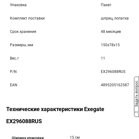
Упаковка
Пакет
Комплект поставки
шприц, лопатка
Срок хранения
48 месяцев
Размеры, мм
150x78x15
Вес, г
11
P/N
EX296088RUS
Задать вопрос
EAN
4895205162587
Технические характеристики Exegate
EX296088RUS
15 см
Ширина упаковки