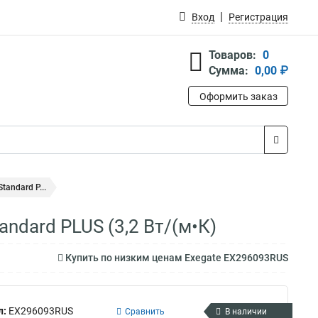
Вход
Регистрация
Товаров:
0
Сумма:
0,00 ₽
Оформить заказ
andard P...
dard PLUS (3,2 Вт/(м•К)
Купить по низким ценам Exegate EX296093RUS
л:
EX296093RUS
Сравнить
В наличии