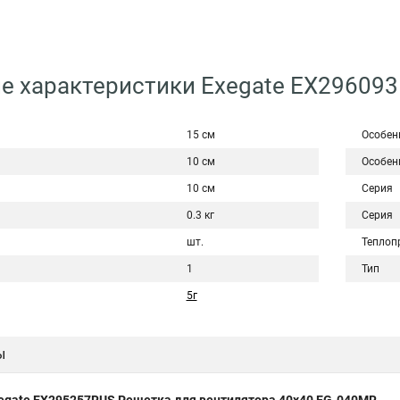
е характеристики Exegate EX29609
15 см
Особен
10 см
Особен
10 см
Серия
0.3 кг
Серия
шт.
Теплопр
1
Тип
5г
ы