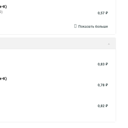
м•К)
й)
0,57 ₽
Показать больше
0,83 ₽
м•К)
0,78 ₽
0,82 ₽