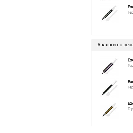
Ex
Тер
Аналоги по цен
Ex
Тер
Ex
Тер
Ex
Тер