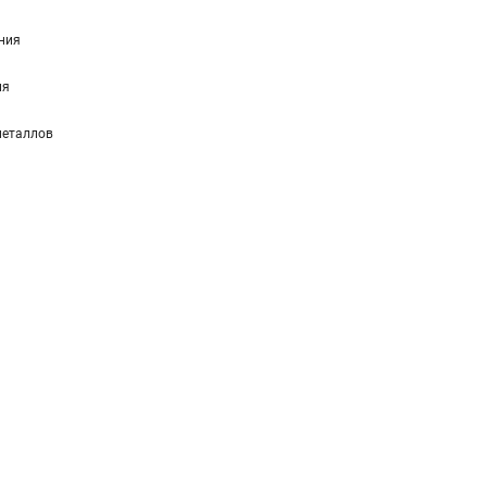
ния
ия
металлов