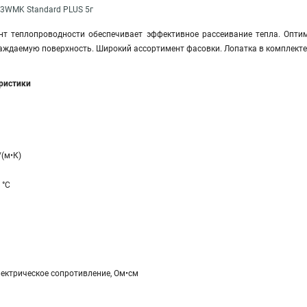
-3WMK Standard PLUS 5г
т теплопроводности обеспечивает эффективное рассеивание тепла. Опти
аждаемую поверхность. Широкий ассортимент фасовки. Лопатка в комплекте
еристики
/(м•К)
 °C
ектрическое сопротивление, Ом•см