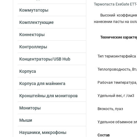
Термопаста ExeGate ETТ
Коммутаторы
Высокий коэффициен
нанесении пасты на охл
Комплектующие
Коннекторы
Технические характ
Контроллеры
Тип термоинтерфейса
Концентраторы/USB Hub
Теплопроводность, Вт
Корпуса
Рабочая температура,
Корпуса для майнинга
Кронштейны для мониторов
Удельный вес, г /см3
Мониторы
Вязкость, пуаз
Мыши
Удельное объемное эл
Наушники, микрофоны
Состав