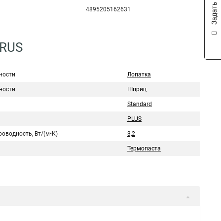
Задать вопрос
4895205162631
3RUS
ности
Лопатка
ности
Шприц
Standard
PLUS
оводность, Вт/(м•К)
3,2
Термопаста