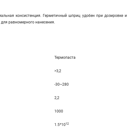
мальная консистенция. Герметичный шприц удобен при дозировке и
 для равномерного нанесения.
Термопаста
>3,2
-30~280
2,2
1000
12
1.5*10