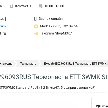
а
Контакты
10.00 - 18.00
-41
Звонок онлайн
MAX: +7 (936) 132-34-54
онок
t.ru
Telegram: ShopMSK7
ктующие
Термопаста
Exegate EX296093RUS Термопаста ETТ-3WMK St
296093RUS Термопаста ETТ-3WMK Stan
TТ-3WMK Standard PLUS (3,2 Вт/(м•К), 5г, шприц с лопаткой)
Артику