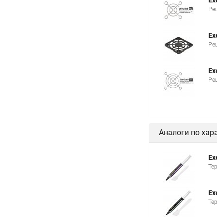
Ex
Ре
Ex
Ре
Ex
Ре
Аналоги по хар
Ex
Тер
Ex
Тер