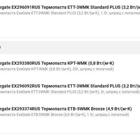
egate EX296091RUS Термопаста ETТ-3WMK Standard PLUS (3,2 Вт/(
мопаста ExeGate ETТ-3WMK Standard PLUS (3,2 Вт/(м•К), 1.5г, шприц с лопатко
е
egate EX293380RUS Термопаста KPT-WMK (0,8 Вт/(м•К)
мопаста ExeGate KPT-WMK (0,8 Вт/(м•К), 20г, шприц с лопаткой)
egate EX296092RUS Термопаста ETТ-3WMK Standard PLUS (3,2 Вт/(
мопаста ExeGate ETТ-3WMK Standard PLUS (3,2 Вт/(м•К), 3г, шприц с лопаткой)
egate EX293374RUS Термопаста ETB-5WMK Bronze (4,9 Вт/(м•К)
мопаста ExeGate ETB-5WMK Bronze (4,9 Вт/(м•К), 1.5г, шприц с лопаткой)