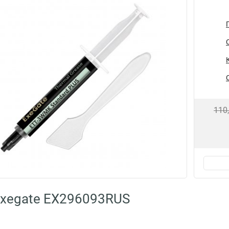
110
Exegate EX296093RUS