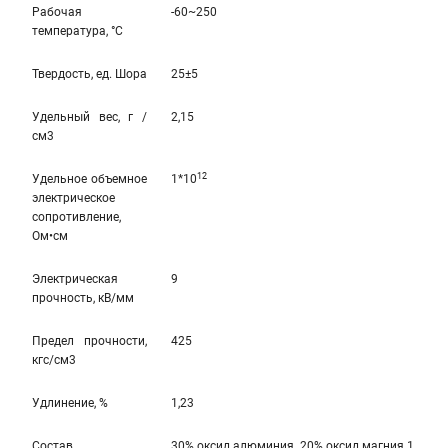
Рабочая
-60~250
температура, °C
Твердость, ед. Шора
25±5
Удельный вес, г /
2,15
см3
12
Удельное объемное
1*10
электрическое
сопротивление,
Ом•см
Электрическая
9
прочность, кВ/мм
Предел прочности,
425
кгс/см3
Удлинение, %
1,23
Состав
30% оксид алюминия, 20% оксид магния 1,