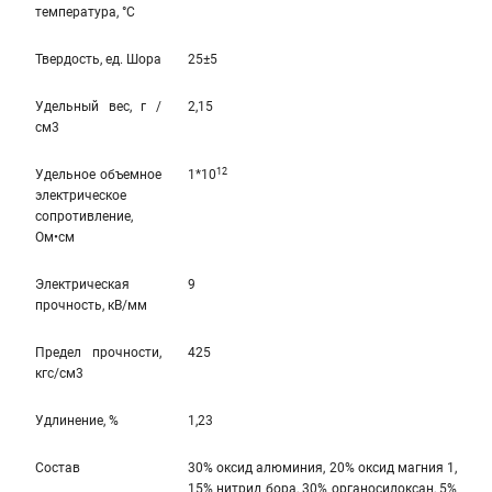
температура, °C
Твердость, ед. Шора
25±5
Удельный вес, г /
2,15
см3
12
Удельное объемное
1*10
электрическое
сопротивление,
Ом•см
Электрическая
9
прочность, кВ/мм
Предел прочности,
425
кгс/см3
Удлинение, %
1,23
Состав
30% оксид алюминия, 20% оксид магния 1,
15% нитрид бора, 30% органосилоксан, 5%