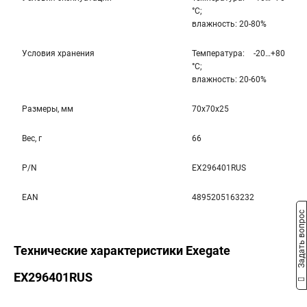
°С;
влажность: 20-80%
Условия хранения
Температура: -20…+80
°С;
влажность: 20-60%
Размеры, мм
70x70x25
Вес, г
66
P/N
EX296401RUS
EAN
4895205163232
Задать вопрос
Технические характеристики Exegate
EX296401RUS