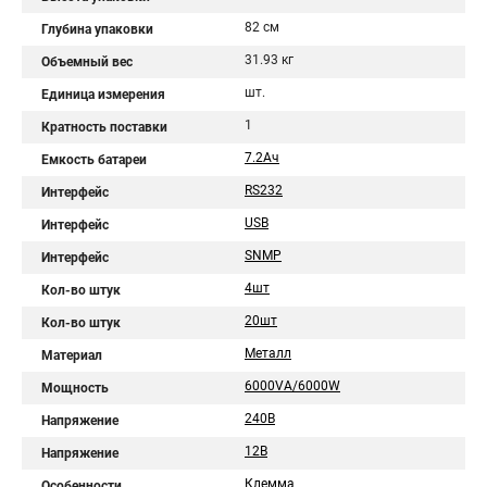
82 см
Глубина упаковки
31.93 кг
Объемный вес
шт.
Единица измерения
1
Кратность поставки
7.2Aч
Емкость батареи
RS232
Интерфейс
USB
Интерфейс
SNMP
Интерфейс
4шт
Кол-во штук
20шт
Кол-во штук
Металл
Материал
6000VA/6000W
Мощность
240В
Напряжение
12В
Напряжение
Клемма
Особенности