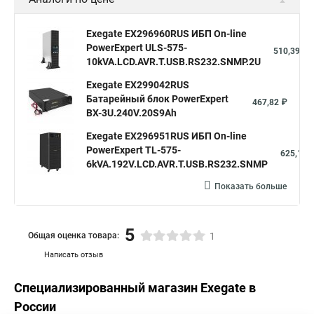
Exegate EX296960RUS ИБП On-line
PowerExpert ULS-575-
510,39 ₽
10kVA.LCD.AVR.T.USB.RS232.SNMP.2U
Exegate EX299042RUS
Батарейный блок PowerExpert
467,82 ₽
BX-3U.240V.20S9Ah
Exegate EX296951RUS ИБП On-line
PowerExpert TL-575-
625,12 
6kVA.192V.LCD.AVR.T.USB.RS232.SNMP
Показать больше
5
Общая оценка товара:
1
Написать отзыв
Специализированный магазин
Exegate
в
России