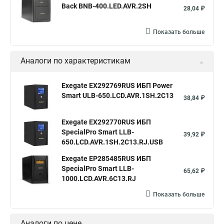
Back BNB-400.LED.AVR.2SH
28,04 ₽
Показать больше
Аналоги по характеристикам
Exegate EX292769RUS ИБП Power
Smart ULB-650.LCD.AVR.1SH.2C13
38,84 ₽
Exegate EX292770RUS ИБП
SpecialPro Smart LLB-
39,92 ₽
650.LCD.AVR.1SH.2C13.RJ.USB
Exegate EP285485RUS ИБП
SpecialPro Smart LLB-
65,62 ₽
1000.LCD.AVR.6C13.RJ
Показать больше
Аналоги по цене