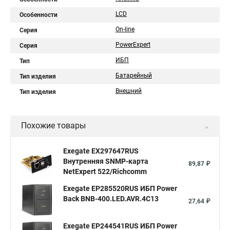
LCD
Особенности
On-line
Серия
PowerExpert
Серия
ИБП
Тип
Батарейный
Тип изделия
Внешний
Тип изделия
Похожие товары
Exegate EX297647RUS
Внутренняя SNMP-карта
89,87 ₽
NetExpert 522/Richcomm
Exegate EP285520RUS ИБП Power
Back BNB-400.LED.AVR.4C13
27,64 ₽
Exegate EP244541RUS ИБП Power