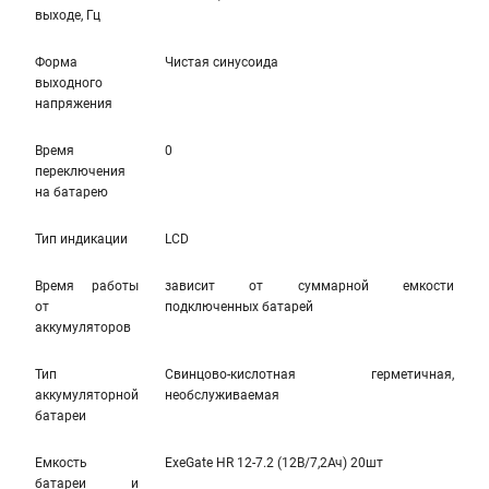
выходе, Гц
Форма
Чистая синусоида
выходного
напряжения
Время
0
переключения
на батарею
Тип индикации
LCD
Время работы
зависит от суммарной емкости
от
подключенных батарей
аккумуляторов
Тип
Свинцово-кислотная герметичная,
аккумуляторной
необслуживаемая
батареи
Емкость
ExeGate HR 12-7.2 (12В/7,2Ач) 20шт
батареи и