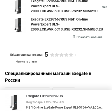
Exegate EP285647RUS ИБП On-line
PowerExpert ULS-
320,68
2000.LCD.AVR.6C13.USB.RS232.SNMP.2U
Exegate EX297667RUS ИБП On-line
PowerExpert ULS-
32
2000.LCD.AVR.6C13.USB.RS232.SNMP.BC.2U
Показать больше
5
Общая оценка товара:
1
Написать отзыв
Специализированный магазин
Exegate
в
России
Exegate EX296959RUS
Код товара: EX296959RUS
ИБП On-line ExeGate PowerExpert ULS-575-6kVA.LCD.A...