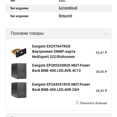
ИБП
Тип
Батарейный
Тип изделия
Внешний
Тип изделия
Похожие товары
Exegate EX297647RUS
Внутренняя SNMP-карта
92,67 ₽
NetExpert 522/Richcomm
Exegate EP285520RUS ИБП Power
Back BNB-400.LED.AVR.4C13
28,50 ₽
Exegate EP244541RUS ИБП Power
Back BNB-400.LED.AVR.2SH
28,92 ₽
Показать больше