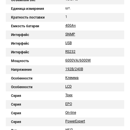
Объемный вес
шт.
Единица измерения
1
Кратность поставки
400Aч
Емкость батареи
SNMP
Интерфейс
USB
Интерфейс
RS232
Интерфейс
6000VA/6000W
Мощность
192В/240В
Напряжение
Клемма
Особенности
LCD
Особенности
Трех
Серия
EPO
Серия
On-line
Серия
PowerExpert
Серия