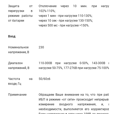
Защита от
Отключение через 10 мин. при нагрузке
перегрузки в
102%-110%;
режиме работы
через 1 мин - при нагрузке 110-130%;
от батареи
через 10 сек - при нагрузке 130-150%;
через 500 мс - при нагрузке >150%.
Вход
Номинальное
230
напряжение, В
Диапазон
110-300В при нагрузке 0-50%, 143-300В при
напряжений, В
нагрузке 50-75%, 177-276В при нагрузке 75-100%
Частота на
50/60±6
входе, Гц
Примечание
Обращаем Ваше внимание на то, что при работе
ИБП в режиме «от сети» происходит непрерывное
измерение входного напряжения, и, при
необходимости, выполняется его корректировка.