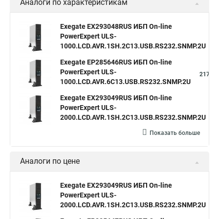
Аналоги по характеристикам
Exegate EX293048RUS ИБП On-line
PowerExpert ULS-
2
1000.LCD.AVR.1SH.2C13.USB.RS232.SNMP.2U
Exegate EP285646RUS ИБП On-line
PowerExpert ULS-
217,33
1000.LCD.AVR.6C13.USB.RS232.SNMP.2U
Exegate EX293049RUS ИБП On-line
PowerExpert ULS-
3
2000.LCD.AVR.1SH.2C13.USB.RS232.SNMP.2U
Показать больше
Аналоги по цене
Exegate EX293049RUS ИБП On-line
PowerExpert ULS-
3
2000.LCD.AVR.1SH.2C13.USB.RS232.SNMP.2U