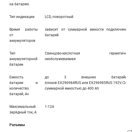
на батарею
Тип индикации
LCD, поворотный
Время работы
зависит от суммарной емкости подключенных
от
батарей
аккумуляторов
Тип
Свинцово-кислотная герметичная,
аккумуляторной
необслуживаемая
батареи
Емкость
до 3 внешних батарейных
батареи и
блоков
EX296984RUS
или
EX296985RUS
192V/240V
количество
суммарной емкостью до 400 Аh
батарей, Ач
Максимальный
1-12A
зарядный ток, A
Разъемы