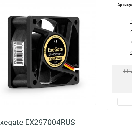
Артику
111
Exegate EX297004RUS