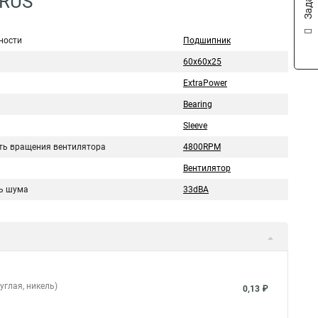
4RUS
ности
Подшипник
60x60x25
ExtraPower
Bearing
Sleeve
ть вращения вентилятора
4800RPM
Вентилятор
ь шума
33dBA
углая, никель)
0,13 ₽