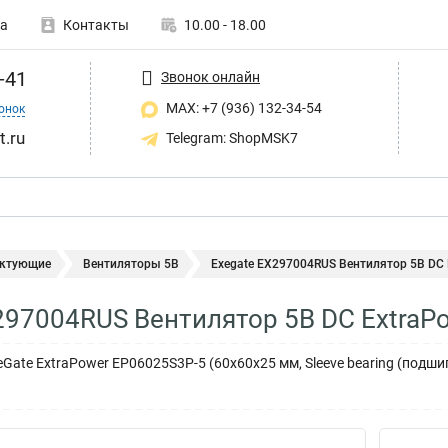
а
Контакты
10.00 - 18.00
-41
Звонок онлайн
MAX: +7 (936) 132-34-54
онок
t.ru
Telegram: ShopMSK7
ктующие
Вентиляторы 5В
Exegate EX297004RUS Вентилятор 5В DC E
297004RUS Вентилятор 5В DC ExtraP
Gate ExtraPower EP06025S3P-5 (60x60x25 мм, Sleeve bearing (подши