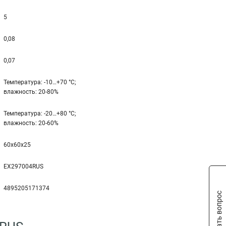
5
0,08
0,07
Температура: -10…+70 °С;
влажность: 20-80%
Температура: -20…+80 °С;
влажность: 20-60%
60x60x25
EX297004RUS
4895205171374
Задать вопрос