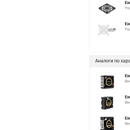
Ex
Ре
Ex
Ре
Аналоги по хар
Ex
Ве
Ex
Ве
Ex
Вен