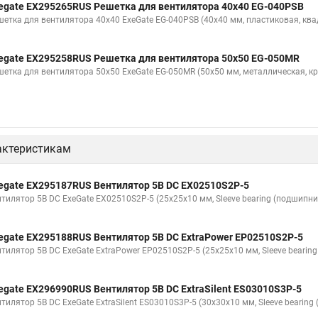
egate EX295265RUS Решетка для вентилятора 40x40 EG-040PSB
шетка для вентилятора 40x40 ExeGate EG-040PSB (40x40 мм, пластиковая, ква
egate EX295258RUS Решетка для вентилятора 50х50 EG-050MR
шетка для вентилятора 50х50 ExeGate EG-050MR (50x50 мм, металлическая, кр
актеристикам
egate EX295187RUS Вентилятор 5В DC EX02510S2P-5
нтилятор 5В DC ExeGate EX02510S2P-5 (25x25x10 мм, Sleeve bearing (подшипни
egate EX295188RUS Вентилятор 5В DC ExtraPower EP02510S2P-5
нтилятор 5В DC ExeGate ExtraPower EP02510S2P-5 (25x25x10 мм, Sleeve bearin
egate EX296990RUS Вентилятор 5В DC ExtraSilent ES03010S3P-5
тилятор 5В DC ExeGate ExtraSilent ES03010S3P-5 (30x30x10 мм, Sleeve bearin