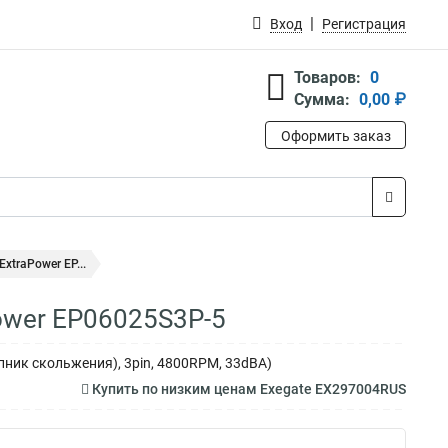
Вход
Регистрация
Товаров:
0
Сумма:
0,00 ₽
Оформить заказ
xtraPower EP...
ower EP06025S3P-5
пник скольжения), 3pin, 4800RPM, 33dBA)
Купить по низким ценам Exegate EX297004RUS