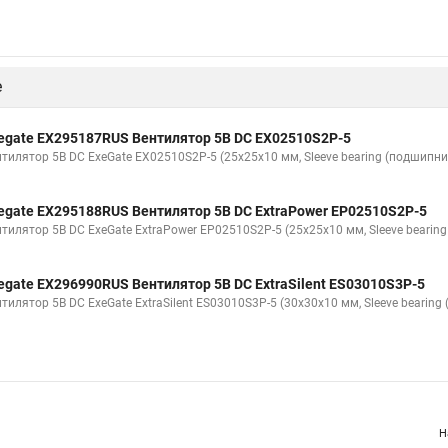
е
egate EX295187RUS Вентилятор 5В DC EX02510S2P-5
нтилятор 5В DC ExeGate EX02510S2P-5 (25x25x10 мм, Sleeve bearing (подшипни
egate EX295188RUS Вентилятор 5В DC ExtraPower EP02510S2P-5
нтилятор 5В DC ExeGate ExtraPower EP02510S2P-5 (25x25x10 мм, Sleeve bearin
egate EX296990RUS Вентилятор 5В DC ExtraSilent ES03010S3P-5
тилятор 5В DC ExeGate ExtraSilent ES03010S3P-5 (30x30x10 мм, Sleeve bearin
Н