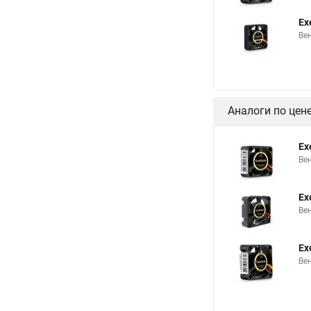
Ex
Вен
Аналоги по цен
Ex
Ве
Ex
Ве
Ex
Ве