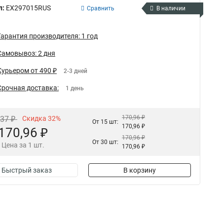
л:
EX297015RUS
Сравнить
В наличии
Гарантия производителя: 1 год
Самовывоз: 2 дня
Курьером от 490 ₽
2-3 дней
Срочная доставка:
1 день
170,96 ₽
,37 ₽
Скидка 32%
От 15 шт:
170,96 ₽
170,96 ₽
170,96 ₽
От 30 шт:
Цена за 1 шт.
170,96 ₽
Быстрый заказ
В корзину