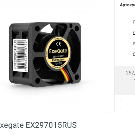
Артику
252
Exegate EX297015RUS