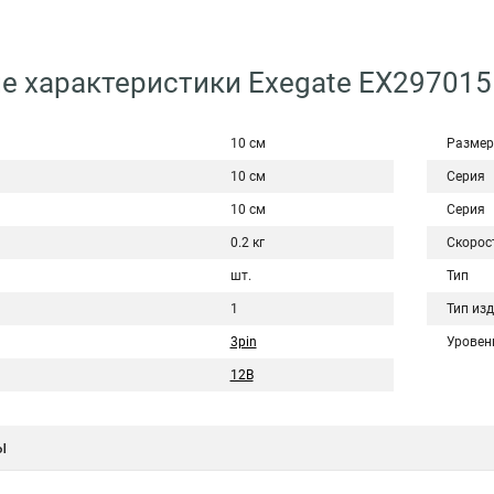
е характеристики Exegate EX29701
10 см
Размер
10 см
Серия
10 см
Серия
0.2 кг
Скорос
шт.
Тип
1
Тип из
3pin
Уровен
12В
ы