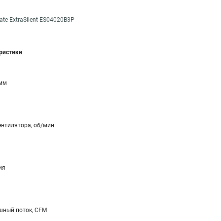
te ExtraSilent ES04020B3P
еристики
 мм
ентилятора, об/мин
ия
ный поток, CFM