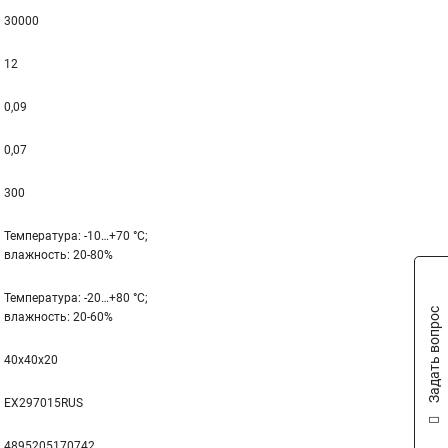
30000
12
0,09
0,07
300
Температура: -10…+70 °С;
влажность: 20-80%
Температура: -20…+80 °С;
Задать вопрос
влажность: 20-60%
40x40x20
EX297015RUS
4895205170742