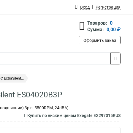
Вход
Регистрация
Товаров:
0
Сумма:
0,00 ₽
Оформить заказ
ExtraSilent...
ilent ES04020B3P
оподшипник),3pin, 5500RPM, 24dBA)
Купить по низким ценам Exegate EX297015RUS