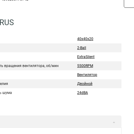
5RUS
40x40x20
2-Ball
ExtraSilent
ть вращения вентилятора, об/мин
5500RPM
Вентилятор
делия
Двойной
ь шума
24dBA