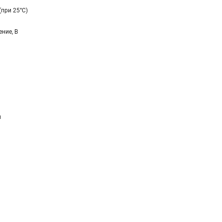
(при 25°C)
ние, В
и