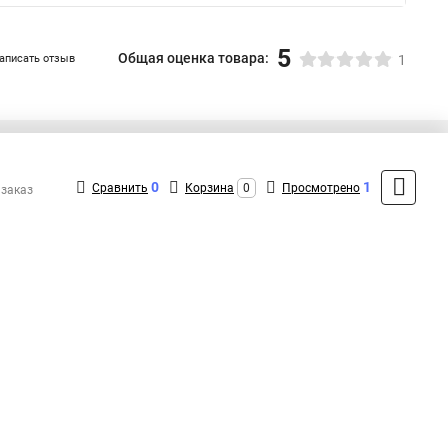
5
Общая оценка товара:
аписать отзыв
1
+7 (495) 432-41-41
Контакты
0
1
Сравнить
Корзина
0
Просмотрено
 заказ
MAX: +7 (936) 132-34-54
ShopMSK7
(Круглосуточно)
info@exegate-kupit.ru
Форма обратной связи