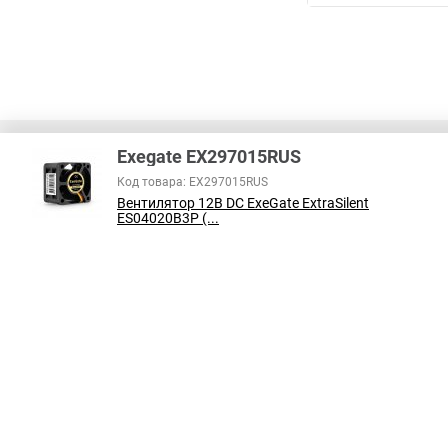
Exegate EX297015RUS
Код товара: EX297015RUS
Вентилятор 12В DC ExeGate ExtraSilent
В соответствии с пунктом 2 статьи 437 ГК РФ, вся информация о това
ES04020B3P (...
справочный характер и не является публичной офертой. При покупке
на наличие интересующих вас функций и характеристик.
Принимаем к оплате: