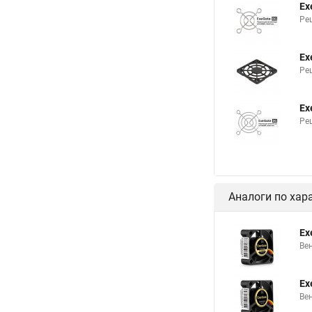
Ex
Ре
Ex
Ре
Ex
Ре
Аналоги по хар
Ex
Вен
Ex
Ве