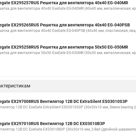
egate EX295257RUS Решетка для вентилятора 40x40 EG-040MR
шетка для вентилятора 40x40 ExeGate EG-040MR (40x40 мм, металлическая, кр
egate EX295265RUS Решетка для вентилятора 40x40 EG-040PSB
шетка для вентилятора 40x40 ExeGate EG-040PSB (40x40 мм, пластиковая, ква
egate EX295258RUS Решетка для вентилятора 50х50 EG-050MR
шетка для вентилятора 50х50 ExeGate EG-050MR (50x50 мм, металлическая, кр
актеристикам
egate EX297008RUS Вентилятор 12В DC ExtraSilent ES03010S3P
тилятор 12В DC ExeGate ExtraSilent ES03010S3P (30x30x10 мм, Sleeve bearing
egate EX297010RUS Вентилятор 12В DC EX03010B3P
нтилятор 12В DC ExeGate EX03010B3P (30x30x10 мм, 2-Ball (двойной шарикопо