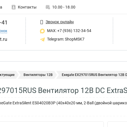
а
Контакты
10.00 - 18.00
-41
Звонок онлайн
MAX: +7 (936) 132-34-54
онок
t.ru
Telegram: ShopMSK7
ктующие
Вентиляторы 12В
Exegate EX297015RUS Вентилятор 12В DC 
297015RUS Вентилятор 12В DC ExtraS
eGate ExtraSilent ES04020B3P (40x40x20 мм, 2-Ball (двойной шарик