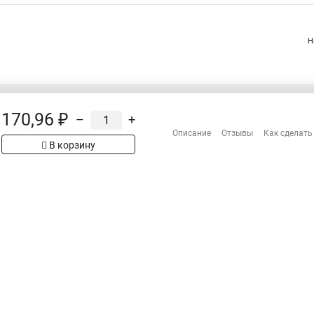
Н
170,96 ₽
–
+
Распродажа
Описание
Отзывы
Как сделать
Сотрудничество
рах на сайте имеет
В корзину
Гарантия
 проверяйте товар
Оплата
Доставка