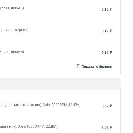
углая, никель)
0,13 ₽
дратная, черная)
0,12 ₽
углая, никель)
0,14 ₽
Показать больше
 (подшипник скольжения), 3pin, 8000RPM, 18dBA)
0,92 ₽
дшипник), 3pin, 10500RPM, 22dBA)
2,05 ₽