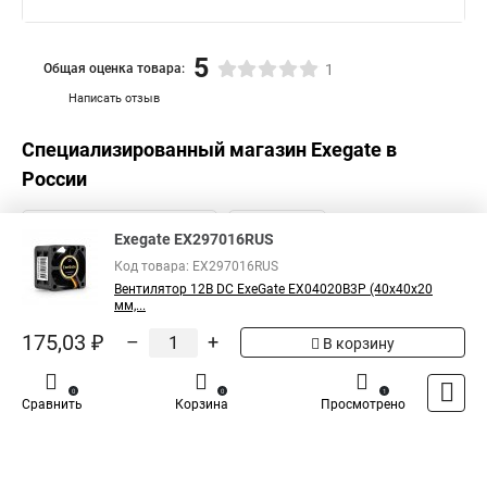
5
Общая оценка товара:
1
Написать отзыв
Специализированный магазин
Exegate
в
России
Exegate EX297016RUS
Код товара: EX297016RUS
Вентилятор 12В DC ExeGate EX04020B3P (40x40x20
мм,...
175,03 ₽
–
+
В корзину
0
0
1
Сравнить
Корзина
Просмотрено
Каталог
Оплата
Доставка
Контакты
Войти