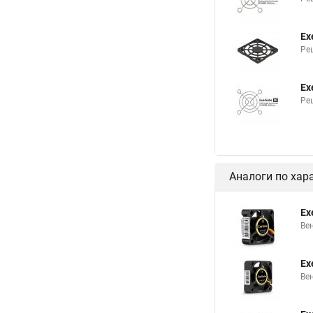
Ex
Ре
Ex
Ре
Аналоги по хар
Ex
Ве
Ex
Ве