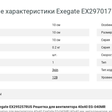
е характеристики Exegate EX29701
10 см
Особен
10 см
Размер
10 см
Серия
0.2 кг
Серия
шт.
Скорос
1
Тип
3pin
Тип из
12В
Уровен
ы
egate EX295257RUS Решетка для вентилятора 40x40 EG-040MR
шетка для вентилятора 40x40 ExeGate EG-040MR (40x40 мм, металлическая, кр