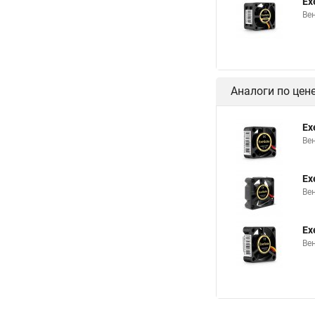
Ex
Ве
Аналоги по цен
Ex
Ве
Ex
Ве
Ex
Ве