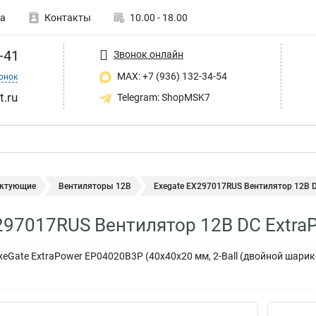
а
Контакты
10.00 - 18.00
-41
Звонок онлайн
MAX: +7 (936) 132-34-54
онок
t.ru
Telegram: ShopMSK7
ктующие
Вентиляторы 12В
Exegate EX297017RUS Вентилятор 12В DC
297017RUS Вентилятор 12В DC Extr
xeGate ExtraPower EP04020B3P (40x40x20 мм, 2-Ball (двойной шарик