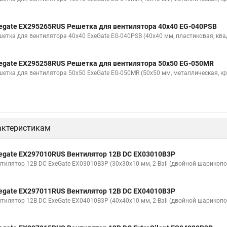
egate EX295265RUS Решетка для вентилятора 40x40 EG-040PSB
шетка для вентилятора 40x40 ExeGate EG-040PSB (40x40 мм, пластиковая, ква
egate EX295258RUS Решетка для вентилятора 50х50 EG-050MR
шетка для вентилятора 50х50 ExeGate EG-050MR (50x50 мм, металлическая, кр
актеристикам
egate EX297010RUS Вентилятор 12В DC EX03010B3P
нтилятор 12В DC ExeGate EX03010B3P (30x30x10 мм, 2-Ball (двойной шарикопо
egate EX297011RUS Вентилятор 12В DC EX04010B3P
нтилятор 12В DC ExeGate EX04010B3P (40x40x10 мм, 2-Ball (двойной шарикопо