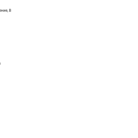
ние, В
и