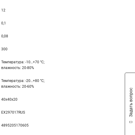
12
0,1
0,08
300
Температура: -10…+70 °С;
влажность: 20-80%
Температура: -20…+80 °С;
влажность: 20-60%
Задать вопрос
40x40x20
EX297017RUS
4895205170605