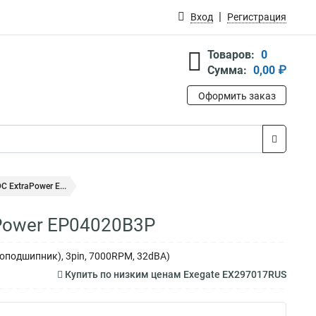
Вход
Регистрация
Товаров:
0
Сумма:
0,00 ₽
Оформить заказ
 ExtraPower E...
aPower EP04020B3P
оподшипник), 3pin, 7000RPM, 32dBA)
Купить по низким ценам Exegate EX297017RUS