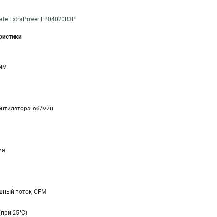
ate ExtraPower EP04020B3P
еристики
 мм
ентилятора, об/мин
ия
ный поток, CFM
(при 25°C)