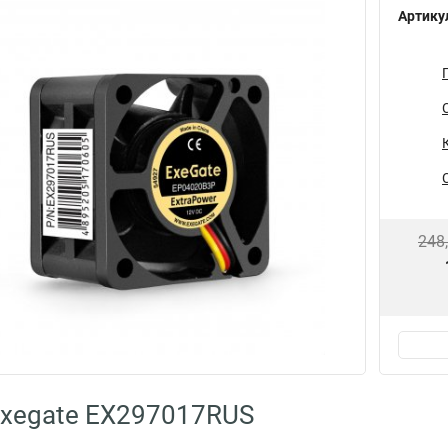
Артику
248
Exegate EX297017RUS