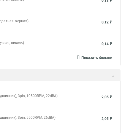
0,13 ₽
дратная, черная)
0,12 ₽
углая, никель)
0,14 ₽
Показать больше
дшипник), 3pin, 10500RPM, 22dBA)
2,05 ₽
дшипник), 3pin, 5500RPM, 26dBA)
2,05 ₽