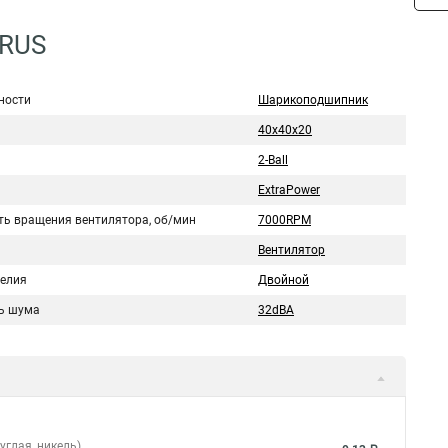
7RUS
ности
Шарикоподшипник
40x40x20
2-Ball
ExtraPower
ть вращения вентилятора, об/мин
7000RPM
Вентилятор
делия
Двойной
ь шума
32dBA
углая, никель)