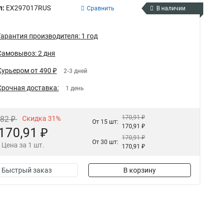
л:
EX297017RUS
Сравнить
В наличии
Гарантия производителя: 1 год
Самовывоз: 2 дня
Курьером от 490 ₽
2-3 дней
Срочная доставка:
1 день
170,91 ₽
,82 ₽
Скидка 31%
От 15 шт:
170,91 ₽
170,91 ₽
170,91 ₽
От 30 шт:
Цена за 1 шт.
170,91 ₽
Быстрый заказ
В корзину