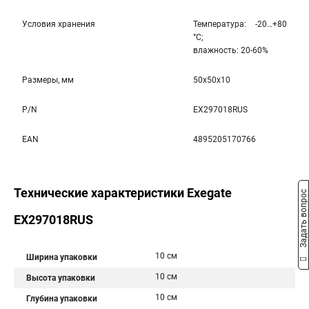
Условия хранения
Температура: -20…+80
°С;
влажность: 20-60%
Размеры, мм
50x50x10
P/N
EX297018RUS
EAN
4895205170766
Технические характеристики Exegate
Задать вопрос
EX297018RUS
10 см
Ширина упаковки
10 см
Высота упаковки
10 см
Глубина упаковки