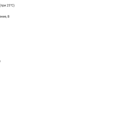
(при 25°C)
ние, В
и