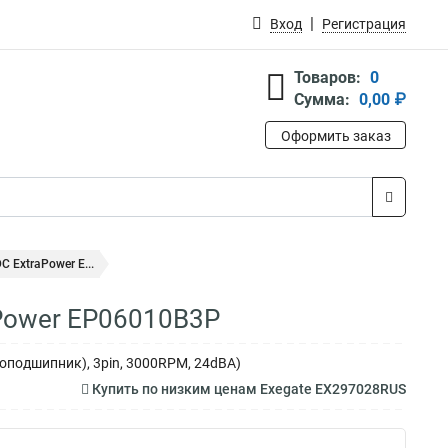
Вход
Регистрация
Товаров:
0
Сумма:
0,00 ₽
Оформить заказ
 ExtraPower E...
aPower EP06010B3P
оподшипник), 3pin, 3000RPM, 24dBA)
Купить по низким ценам Exegate EX297028RUS