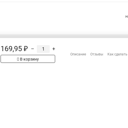
Н
169,95 ₽
–
+
Распродажа
Описание
Отзывы
Как сделать
Сотрудничество
рах на сайте имеет
В корзину
Гарантия
 проверяйте товар
Оплата
Доставка