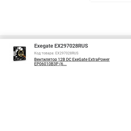
Exegate EX297028RUS
Код товара: EX297028RUS
Вентилятор 12В DC ExeGate ExtraPower
В соответствии с пунктом 2 статьи 437 ГК РФ, вся информация о това
EP06010B3P (6...
справочный характер и не является публичной офертой. При покупке
на наличие интересующих вас функций и характеристик.
Принимаем к оплате: