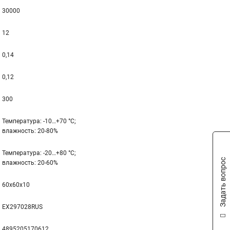
30000
12
0,14
0,12
300
Температура: -10…+70 °С;
влажность: 20-80%
Температура: -20…+80 °С;
Задать вопрос
влажность: 20-60%
60x60x10
EX297028RUS
4895205170612