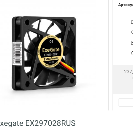
Артику
237
Exegate EX297028RUS