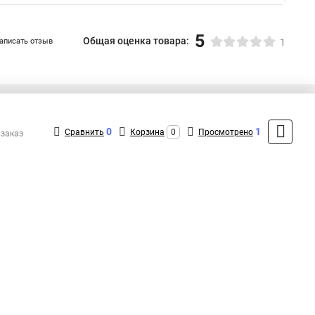
5
Общая оценка товара:
аписать отзыв
1
+7 (495) 432-41-41
Контакты
0
1
Сравнить
Корзина
0
Просмотрено
 заказ
MAX: +7 (936) 132-34-54
ShopMSK7
(Круглосуточно)
info@exegate-kupit.ru
Форма обратной связи