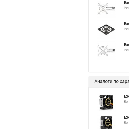
Ex
Ре
Ex
Ре
Ex
Ре
Аналоги по хар
Ex
Ве
Ex
Ве