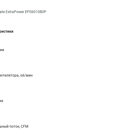
ate ExtraPower EP06010B3P
еристики
 мм
ентилятора, об/мин
ия
ный поток, CFM