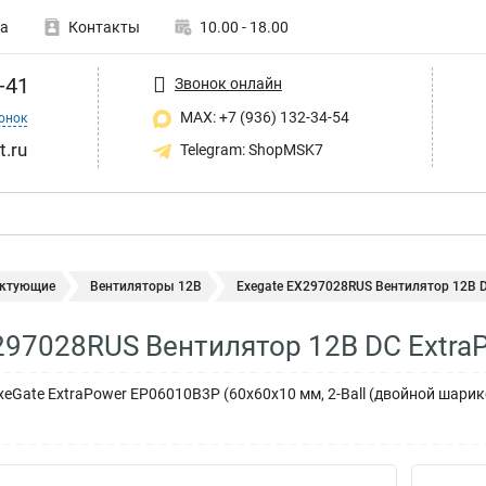
а
Контакты
10.00 - 18.00
-41
Звонок онлайн
MAX: +7 (936) 132-34-54
онок
t.ru
Telegram: ShopMSK7
ктующие
Вентиляторы 12В
Exegate EX297028RUS Вентилятор 12В DC
297028RUS Вентилятор 12В DC Extr
xeGate ExtraPower EP06010B3P (60x60x10 мм, 2-Ball (двойной шарик