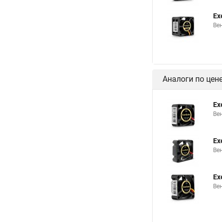
Ex
Ве
Аналоги по цен
Ex
Ве
Ex
Ве
Ex
Ве