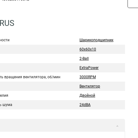
8RUS
ности
Шарикоподшипник
60x60x10
2-Ball
ExtraPower
ть вращения вентилятора, об/мин
3000RPM
Вентилятор
делия
Двойной
ь шума
24dBA