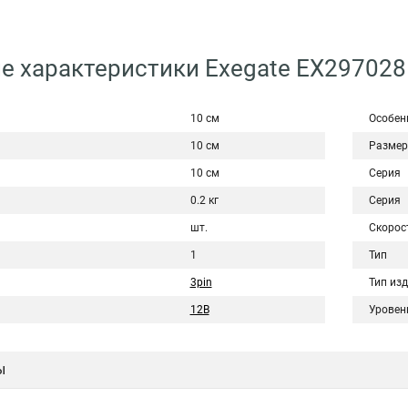
е характеристики Exegate EX29702
10 см
Особен
10 см
Размер
10 см
Серия
0.2 кг
Серия
шт.
Скорос
1
Тип
3pin
Тип из
12В
Уровен
ы