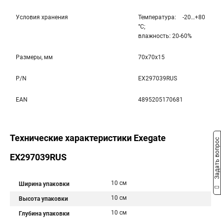
Условия хранения
Температура: -20…+80
°С;
влажность: 20-60%
Размеры, мм
70x70x15
P/N
EX297039RUS
EAN
4895205170681
Технические характеристики Exegate
Задать вопрос
EX297039RUS
10 см
Ширина упаковки
10 см
Высота упаковки
10 см
Глубина упаковки