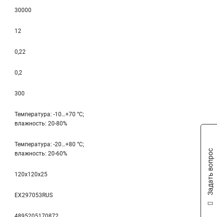
30000
12
0,22
0,2
300
Температура: -10…+70 °С;
влажность: 20-80%
Температура: -20…+80 °С;
Задать вопрос
влажность: 20-60%
120x120x25
EX297053RUS
4895205170872