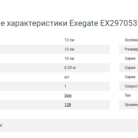
е характеристики Exegate EX29705
12 см
Особен
12 см
Размер
10 см
Серия
0.29 кг
Серия
шт.
Серия
1
Скорос
3pin
Тип
12В
Уровен
ы