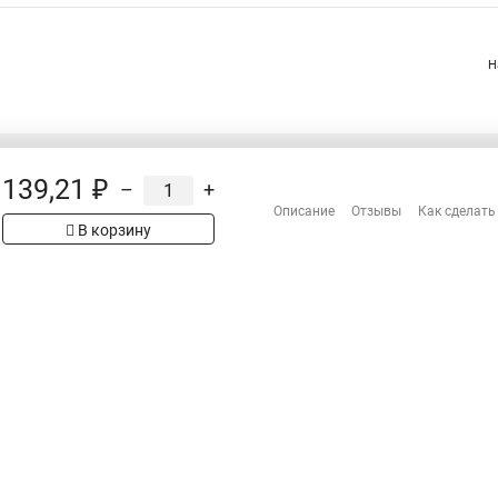
Н
139,21 ₽
–
+
Распродажа
Описание
Отзывы
Как сделать
Сотрудничество
рах на сайте имеет
В корзину
Гарантия
 проверяйте товар
Оплата
Доставка