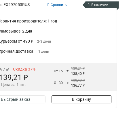
л:
EX297053RUS
Сравнить
В наличии
Гарантия производителя: 1 год
Самовывоз: 2 дня
Курьером от 490 ₽
2-3 дней
Срочная доставка:
1 день
139,21 ₽
,97 ₽
Скидка 37%
От 15 шт:
138,40 ₽
139,21 ₽
138,40 ₽
От 30 шт:
Цена за 1 шт.
136,77 ₽
Быстрый заказ
В корзину