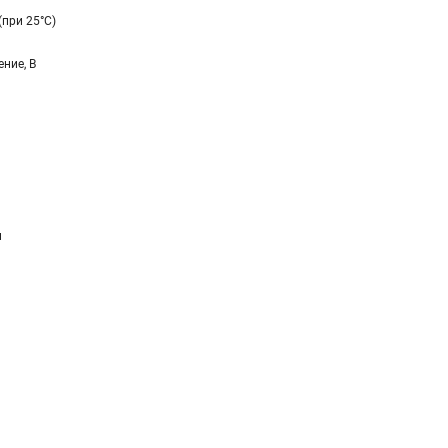
(при 25°C)
ние, В
и