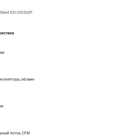
Silent ES12025S3P
еристики
 мм
ентилятора, об/мин
ия
ный поток, CFM