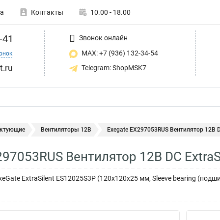
а
Контакты
10.00 - 18.00
-41
Звонок онлайн
MAX: +7 (936) 132-34-54
онок
t.ru
Telegram: ShopMSK7
ктующие
Вентиляторы 12В
Exegate EX297053RUS Вентилятор 12В DC 
297053RUS Вентилятор 12В DC ExtraS
eGate ExtraSilent ES12025S3P (120x120x25 мм, Sleeve bearing (подш