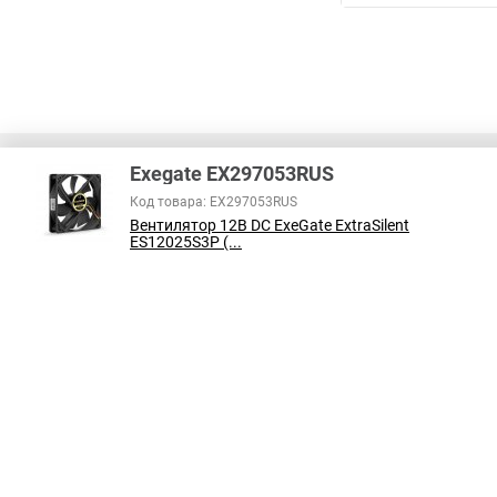
Exegate EX297053RUS
Код товара: EX297053RUS
Вентилятор 12В DC ExeGate ExtraSilent
В соответствии с пунктом 2 статьи 437 ГК РФ, вся информация о това
ES12025S3P (...
справочный характер и не является публичной офертой. При покупке
на наличие интересующих вас функций и характеристик.
Принимаем к оплате: