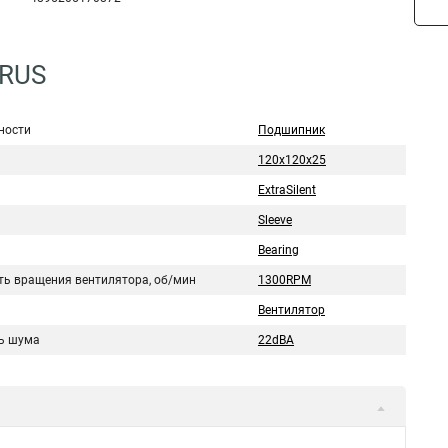
3RUS
ности
Подшипник
120x120x25
ExtraSilent
Sleeve
Bearing
ть вращения вентилятора, об/мин
1300RPM
Вентилятор
ь шума
22dBA