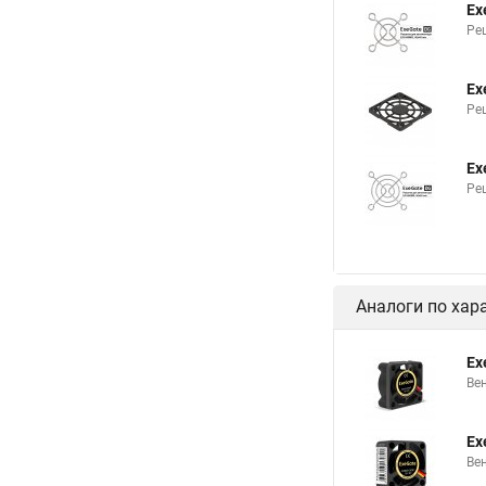
Ex
Ре
Ex
Ре
Ex
Ре
Аналоги по хар
Ex
Ве
Ex
Ве