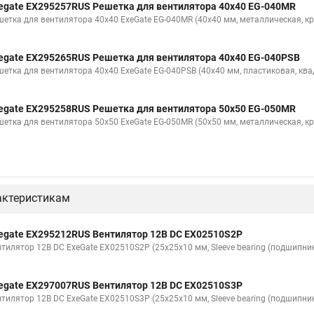
egate EX295257RUS Решетка для вентилятора 40x40 EG-040MR
шетка для вентилятора 40x40 ExeGate EG-040MR (40x40 мм, металлическая, кр
egate EX295265RUS Решетка для вентилятора 40x40 EG-040PSB
шетка для вентилятора 40x40 ExeGate EG-040PSB (40x40 мм, пластиковая, ква
egate EX295258RUS Решетка для вентилятора 50х50 EG-050MR
шетка для вентилятора 50х50 ExeGate EG-050MR (50x50 мм, металлическая, кр
актеристикам
egate EX295212RUS Вентилятор 12В DC EX02510S2P
нтилятор 12В DC ExeGate EX02510S2P (25x25x10 мм, Sleeve bearing (подшипник
egate EX297007RUS Вентилятор 12В DC EX02510S3P
нтилятор 12В DC ExeGate EX02510S3P (25x25x10 мм, Sleeve bearing (подшипник