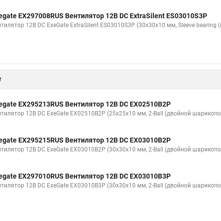
egate EX297008RUS Вентилятор 12В DC ExtraSilent ES03010S3P
тилятор 12В DC ExeGate ExtraSilent ES03010S3P (30x30x10 мм, Sleeve bearing
е
egate EX295213RUS Вентилятор 12В DC EX02510B2P
нтилятор 12В DC ExeGate EX02510B2P (25x25x10 мм, 2-Ball (двойной шарикопо
egate EX295215RUS Вентилятор 12В DC EX03010B2P
нтилятор 12В DC ExeGate EX03010B2P (30x30x10 мм, 2-Ball (двойной шарикопо
egate EX297010RUS Вентилятор 12В DC EX03010B3P
нтилятор 12В DC ExeGate EX03010B3P (30x30x10 мм, 2-Ball (двойной шарикопо