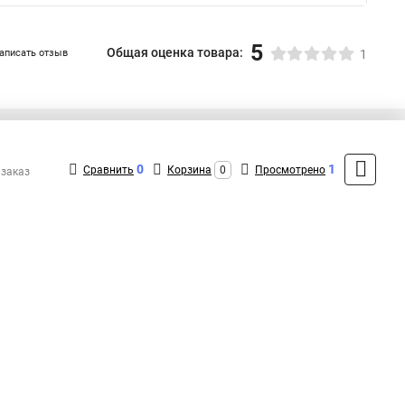
5
Общая оценка товара:
аписать отзыв
1
+7 (495) 432-41-41
Контакты
0
1
Сравнить
Корзина
0
Просмотрено
 заказ
MAX: +7 (936) 132-34-54
ShopMSK7
(Круглосуточно)
info@exegate-kupit.ru
Форма обратной связи