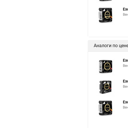
Ex
Вен
Аналоги по цен
Ex
Ве
Ex
Ве
Ex
Ве