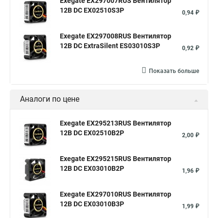
Exegate EX297007RUS Вентилятор
12В DC EX02510S3P
0,94 ₽
Exegate EX297008RUS Вентилятор
12В DC ExtraSilent ES03010S3P
0,92 ₽
Показать больше
Аналоги по цене
Exegate EX295213RUS Вентилятор
12В DC EX02510B2P
2,00 ₽
Exegate EX295215RUS Вентилятор
12В DC EX03010B2P
1,96 ₽
Exegate EX297010RUS Вентилятор
12В DC EX03010B3P
1,99 ₽