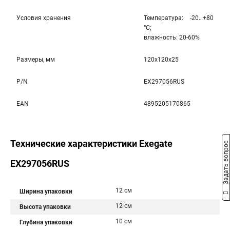
Условия хранения
Температура: -20…+80
°С;
влажность: 20-60%
Размеры, мм
120x120x25
P/N
EX297056RUS
EAN
4895205170865
Технические характеристики Exegate
Задать вопрос
EX297056RUS
12 см
Ширина упаковки
12 см
Высота упаковки
10 см
Глубина упаковки