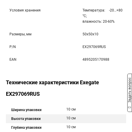
Условия хранения
Температура: -20…+80
°С;
влажность: 20-60%
Размеры, мм
50x50x10
P/N
EX297069RUS
EAN
4895205170988
Задать вопрос
Технические характеристики Exegate
EX297069RUS
10 см
Ширина упаковки
10 см
Высота упаковки
10 см
Глубина упаковки