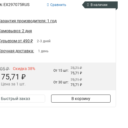
л:
EX297075RUS
Сравнить
В наличии
Гарантия производителя: 1 год
Самовывоз: 2 дня
Курьером от 490 ₽
2-3 дней
Срочная доставка:
1 день
75,71 ₽
,05 ₽
Скидка 38%
От 15 шт:
75,71 ₽
75,71 ₽
75,71 ₽
От 30 шт:
Цена за 1 шт.
75,71 ₽
Быстрый заказ
В корзину