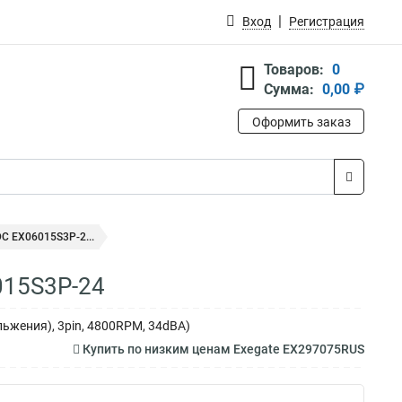
Вход
Регистрация
Товаров:
0
Сумма:
0,00 ₽
Оформить заказ
C EX06015S3P-2...
015S3P-24
льжения), 3pin, 4800RPM, 34dBA)
Купить по низким ценам Exegate EX297075RUS