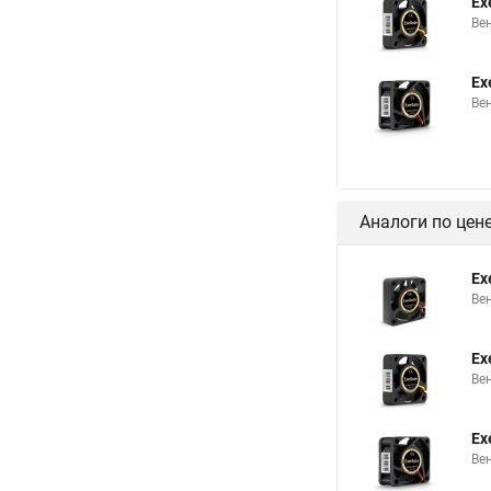
Ex
Ве
Ex
Ве
Аналоги по цен
Ex
Ве
Ex
Ве
Ex
Ве