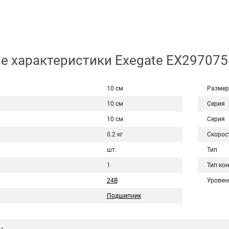
е характеристики Exegate EX29707
10 см
Размер
10 см
Серия
10 см
Серия
0.2 кг
Скорос
шт.
Тип
1
Тип ко
24В
Уровен
Подшипник