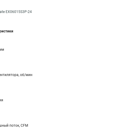
ate EX06015S3P-24
еристики
 мм
ентилятора, об/мин
ия
ный поток, CFM