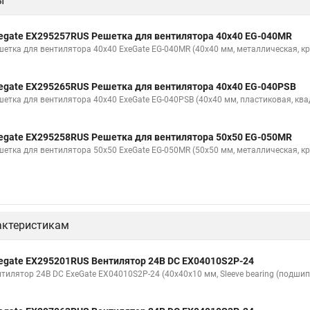
ы
egate EX295257RUS Решетка для вентилятора 40x40 EG-040MR
шетка для вентилятора 40x40 ExeGate EG-040MR (40x40 мм, металлическая, кр
egate EX295265RUS Решетка для вентилятора 40x40 EG-040PSB
шетка для вентилятора 40x40 ExeGate EG-040PSB (40x40 мм, пластиковая, ква
egate EX295258RUS Решетка для вентилятора 50х50 EG-050MR
шетка для вентилятора 50х50 ExeGate EG-050MR (50x50 мм, металлическая, кр
актеристикам
egate EX295201RUS Вентилятор 24В DC EX04010S2P-24
нтилятор 24В DC ExeGate EX04010S2P-24 (40x40x10 мм, Sleeve bearing (подшип