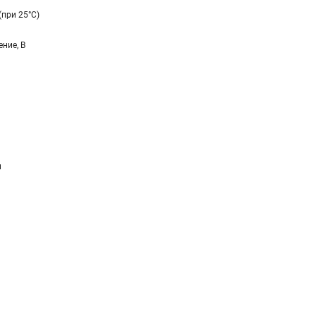
(при 25°C)
ние, В
и