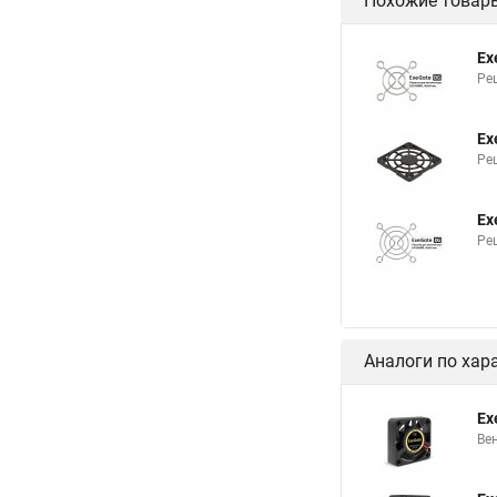
Похожие товар
Ex
Ре
Ex
Ре
Ex
Ре
Аналоги по хар
Ex
Ве