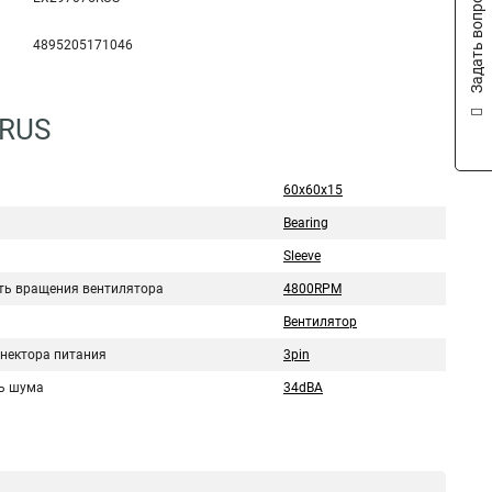
Задать вопрос
4895205171046
5RUS
60x60x15
Bearing
Sleeve
ть вращения вентилятора
4800RPM
Вентилятор
ннектора питания
3pin
ь шума
34dBA