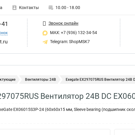
а
Контакты
10.00 - 18.00
-41
Звонок онлайн
MAX: +7 (936) 132-34-54
онок
t.ru
Telegram: ShopMSK7
ктующие
Вентиляторы 24В
Exegate EX297075RUS Вентилятор 24В D
297075RUS Вентилятор 24В DC EX06
eGate EX06015S3P-24 (60x60x15 мм, Sleeve bearing (подшипник ско