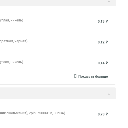
углая, никель)
0,13 ₽
дратная, черная)
0,12 ₽
углая, никель)
0,14 ₽
Показать больше
ник скольжения), 2pin, 7500RPM, 30dBA)
0,73 ₽