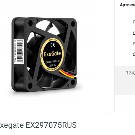
Артику
124
Exegate EX297075RUS