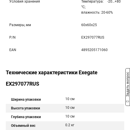
Условия хранения
Температура: -20…+80
°С;
влажность: 20-60%
Размеры, мм
60x60x25
P/N
EX297077RUS
EAN
4895205171060
Технические характеристики Exegate
Задать вопрос
EX297077RUS
10 см
Ширина упаковки
10 см
Высота упаковки
10 см
Глубина упаковки
0.2 кг
Объемный вес