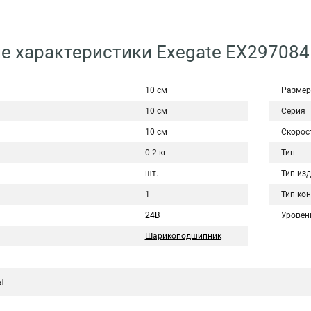
е характеристики Exegate EX29708
10 см
Размер
10 см
Серия
10 см
Скорос
0.2 кг
Тип
шт.
Тип из
1
Тип ко
24В
Уровен
Шарикоподшипник
ы