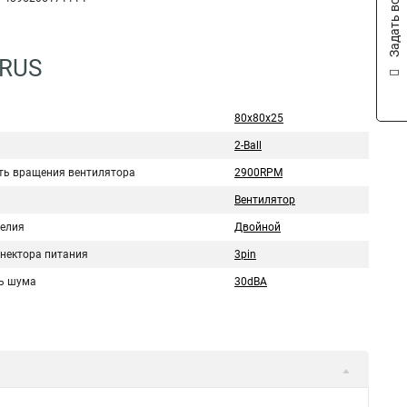
Задать вопрос
4RUS
80x80x25
2-Ball
ть вращения вентилятора
2900RPM
Вентилятор
делия
Двойной
ннектора питания
3pin
ь шума
30dBA