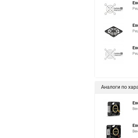
Ex
Ре
Ex
Ре
Ex
Ре
Аналоги по хар
Ex
Ве
Ex
Ве