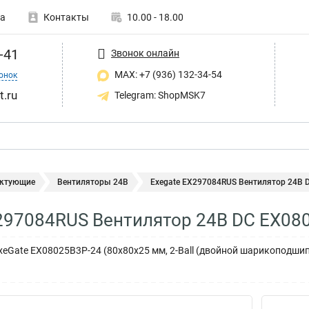
а
Контакты
10.00 - 18.00
-41
Звонок онлайн
MAX: +7 (936) 132-34-54
онок
t.ru
Telegram: ShopMSK7
ктующие
Вентиляторы 24В
Exegate EX297084RUS Вентилятор 24В D
297084RUS Вентилятор 24В DC EX08
xeGate EX08025B3P-24 (80x80x25 мм, 2-Ball (двойной шарикоподшип