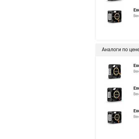
Ex
Ве
Аналоги по цен
Ex
Ве
Ex
Ве
Ex
Ве