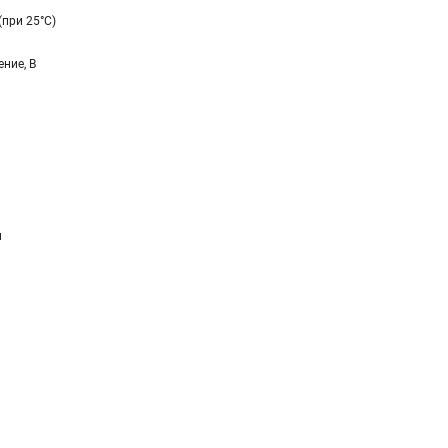
(при 25°C)
ние, В
и