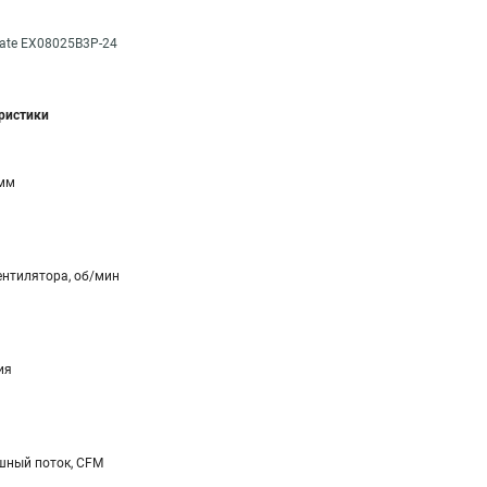
ate EX08025B3P-24
еристики
 мм
ентилятора, об/мин
ия
ный поток, CFM