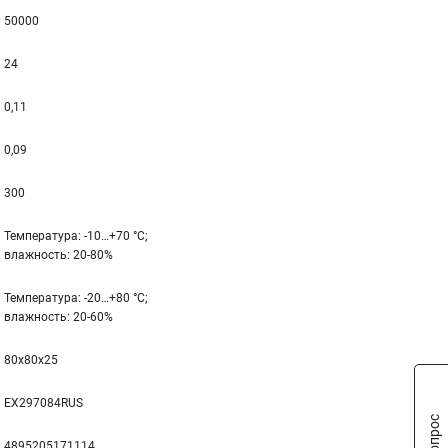
50000
24
0,11
0,09
300
Температура: -10…+70 °С;
влажность: 20-80%
Температура: -20…+80 °С;
влажность: 20-60%
80x80x25
EX297084RUS
4895205171114