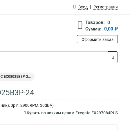
Вход
Регистрация
Товаров:
0
Сумма:
0,00 ₽
Оформить заказ
C EX08025B3P-2...
025B3P-24
ник), 3pin, 2900RPM, 30dBA)
Купить по низким ценам Exegate EX297084RUS