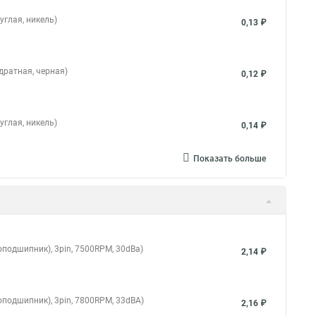
углая, никель)
0,13 ₽
дратная, черная)
0,12 ₽
углая, никель)
0,14 ₽
Показать больше
оподшипник), 3pin, 7500RPM, 30dBa)
2,14 ₽
оподшипник), 3pin, 7800RPM, 33dBA)
2,16 ₽