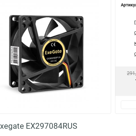
Артику
291
Exegate EX297084RUS