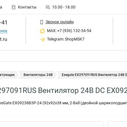
а
Контакты
10.00 - 18.00
-41
Звонок онлайн
MAX: +7 (936) 132-34-54
онок
t.ru
Telegram: ShopMSK7
ктующие
Вентиляторы 24В
Exegate EX297091RUS Вентилятор 24В D
297091RUS Вентилятор 24В DC EX09
xeGate EX09238B3P-24 (92x92x38 мм, 2-Ball (двойной шарикоподшип