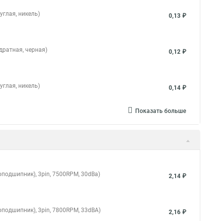
углая, никель)
0,13 ₽
дратная, черная)
0,12 ₽
углая, никель)
0,14 ₽
Показать больше
оподшипник), 3pin, 7500RPM, 30dBa)
2,14 ₽
оподшипник), 3pin, 7800RPM, 33dBA)
2,16 ₽