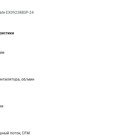
ate EX09238B3P-24
еристики
 мм
ентилятора, об/мин
ия
ный поток, CFM