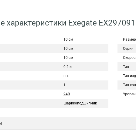
е характеристики Exegate EX29709
10 см
Размер
10 см
Серия
10 см
Скорос
0.2 кг
Тип
шт.
Тип из
1
Тип ко
24В
Уровен
Шарикоподшипник
ы