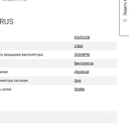
Задать вопрос
1RUS
92x92x38
2-Ball
ть вращения вентилятора
5000RPM
Вентилятор
делия
Двойной
ннектора питания
3pin
ь шума
56dBA