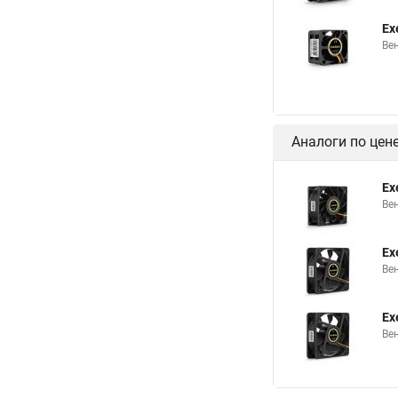
Ex
Ве
Аналоги по цен
Ex
Ве
Ex
Ве
Ex
Ве