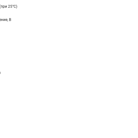
(при 25°C)
ние, В
и