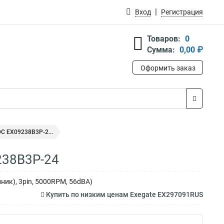
Вход
Регистрация
Товаров:
0
Сумма:
0,00 ₽
Оформить заказ
C EX09238B3P-2...
238B3P-24
ник), 3pin, 5000RPM, 56dBA)
Купить по низким ценам Exegate EX297091RUS