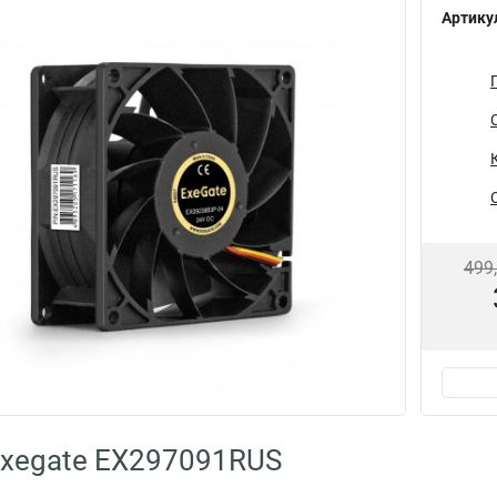
Артику
499
Exegate EX297091RUS