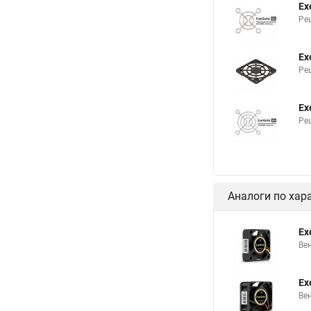
Ex
Ре
Ex
Ре
Ex
Ре
Аналоги по хар
Ex
Ве
Ex
Ве