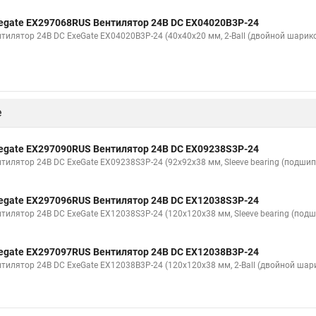
egate EX297068RUS Вентилятор 24В DC EX04020B3P-24
нтилятор 24В DC ExeGate EX04020B3P-24 (40x40x20 мм, 2-Ball (двойной шарик
е
egate EX297090RUS Вентилятор 24В DC EX09238S3P-24
нтилятор 24В DC ExeGate EX09238S3P-24 (92x92x38 мм, Sleeve bearing (подшип
egate EX297096RUS Вентилятор 24В DC EX12038S3P-24
нтилятор 24В DC ExeGate EX12038S3P-24 (120x120x38 мм, Sleeve bearing (подш
egate EX297097RUS Вентилятор 24В DC EX12038B3P-24
нтилятор 24В DC ExeGate EX12038B3P-24 (120x120x38 мм, 2-Ball (двойной шар