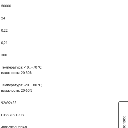
50000
24
0,22
0,21
300
Температура: -10…+70 °С;
влажность: 20-80%
Температура: -20…+80 °С;
влажность: 20-60%
92x92x38
EX297091RUS
4895205171169