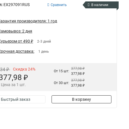
л:
EX297091RUS
Сравнить
В наличии
Гарантия производителя: 1 год
Самовывоз: 2 дня
Курьером от 490 ₽
2-3 дней
Срочная доставка:
1 день
377,98 ₽
,34 ₽
Скидка 24%
От 15 шт:
377,98 ₽
377,98 ₽
377,98 ₽
От 30 шт:
Цена за 1 шт.
377,98 ₽
Быстрый заказ
В корзину