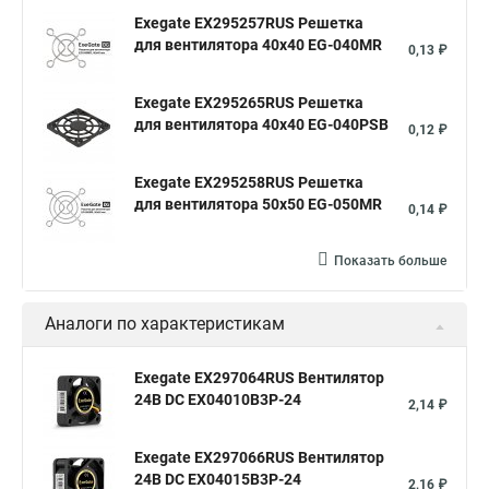
Exegate EX295257RUS Решетка
для вентилятора 40x40 EG-040MR
0,13 ₽
Exegate EX295265RUS Решетка
для вентилятора 40x40 EG-040PSB
0,12 ₽
Exegate EX295258RUS Решетка
для вентилятора 50х50 EG-050MR
0,14 ₽
Показать больше
Аналоги по характеристикам
Exegate EX297064RUS Вентилятор
24В DC EX04010B3P-24
2,14 ₽
Exegate EX297066RUS Вентилятор
24В DC EX04015B3P-24
2,16 ₽