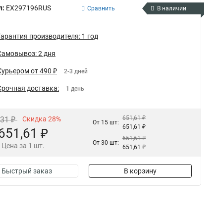
л:
EX297196RUS
Сравнить
В наличии
Гарантия производителя: 1 год
Самовывоз: 2 дня
Курьером от 490 ₽
2-3 дней
Срочная доставка:
1 день
651,61 ₽
,31 ₽
Скидка 28%
От 15 шт:
651,61 ₽
651,61 ₽
651,61 ₽
От 30 шт:
Цена за 1 шт.
651,61 ₽
Быстрый заказ
В корзину