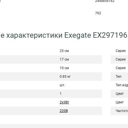
м
244x85x162
762
е характеристики Exegate EX29719
25 см
Серия
17 см
Серия
10 см
Серия
0.85 кг
Тип
шт.
Тип из
1
Цвет
2х3Вт
Цвет
220В
Частот