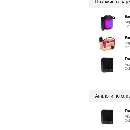
Похожие товар
Ex
Кар
12
Ex
Кар
Ion
Ex
Аку
Col
Аналоги по хар
Ex
Аку
Col