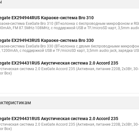
ы
egate EX294944RUS Караоке-система Bro 310
аоке-система ExeGate Bro 310 (BT-колонка с беспроводным микрофоном и RGB по
00mAh, FM 87.5MHz-108MHz, с поддержкой USB и TF/microSD карт, 3,5mm audio j
egate EX294943RUS Караоке-система Bro 330
аоке-система ExeGate Bro 330 (BT-колонка с двумя беспроводными микрофонами
, 1200mAh, с поддержкой USB и TF/microSD карт, 3,5mm audio jack, зарядка USB
egate EX294431RUS Акустическая система 2.0 Accord 235
стическая система 2.0 ExeGate Accord 235 (Активная, питание 220В, 2х3Вт, 30
or Box)
актеристикам
egate EX294431RUS Акустическая система 2.0 Accord 235
стическая система 2.0 ExeGate Accord 235 (Активная, питание 220В, 2х3Вт, 30
or Box)