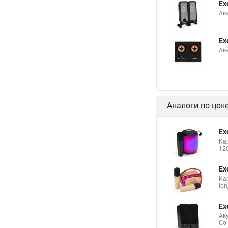
Ex
Аку
Ex
Аку
Аналоги по цен
Ex
Кар
12
Ex
Кар
Ion
Ex
Аку
Col