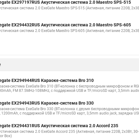
egate EX297197RUS Акустическая система 2.0 Maestro SPS-515
стическая система 2.0 ExeGate Maestro SPS-515 (Активная, питание 220В, 2х3Вт
egate EX294432RUS Акустическая система 2.0 Maestro SPS-605
стическая система 2.0 ExeGate Maestro SPS-605 (Активная, питание 220В, 2х3Вт
е
egate EX294944RUS Караоке-система Bro 310
аоке-система ExeGate Bro 310 (BT-колонка с беспроводным микрофоном и RGB по
00mAh, FM 87.5MHz-108MHz, с поддержкой USB и TF/microSD карт, 3,5mm audio j
egate EX294943RUS Караоке-система Bro 330
аоке-система ExeGate Bro 330 (BT-колонка с двумя беспроводными микрофонами
, 1200mAh, с поддержкой USB и TF/microSD карт, 3,5mm audio jack, зарядка USB
egate EX294431RUS Акустическая система 2.0 Accord 235
стическая система 2.0 ExeGate Accord 235 (Активная, питание 220В, 2х3Вт, 30
or Box)