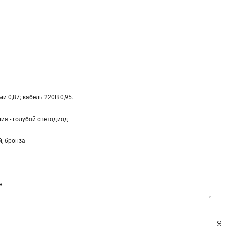
и 0,87; кабель 220В 0,95.
я - голубой светодиод
, бронза
я