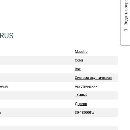
Задать вопрос
6RUS
Maestro
Color
Box
Система акустическая
делия
Акустический
Темный
Дерево
а
30-18000Гц