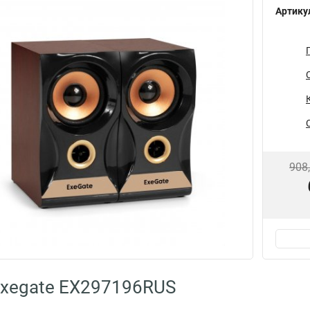
Артику
908
Exegate EX297196RUS