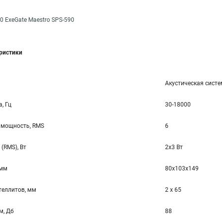
0 ExeGate Maestro SPS-590
еристики
Акустическая систе
, Гц
30-18000
 мощность, RMS
6
(RMS), Вт
2x3 Вт
 мм
80x103x149
ателлитов, мм
2 x 65
м, Дб
88