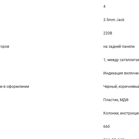
4
3.5mm Jack
220В
торов
на задней панели
1; между сателлитам
Индикация включени
ые в оформлении
Черный, коричневый
Пластик, МДФ
Колонки, инструкци
660